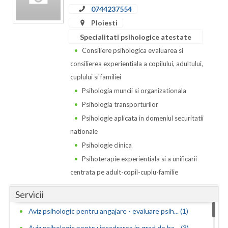
0744237554
Neamt
Ploiesti
Specialitati psihologice atestate
Olt
Consiliere psihologica evaluarea si
Prahova
consilierea experientiala a copilului, adultului,
cuplului si familiei
Salaj
Psihologia muncii si organizationala
Satu-Mare
Psihologia transporturilor
Psihologie aplicata in domeniul securitatii
Sibiu
nationale
Suceava
Psihologie clinica
Psihoterapie experientiala si a unificarii
Teleorman
centrata pe adult-copil-cuplu-familie
Timis
Servicii
Tulcea
Aviz psihologic pentru angajare - evaluare psih... (1)
Valcea
Aviz psihologic pentru incadrarea in grad de ha... (3)