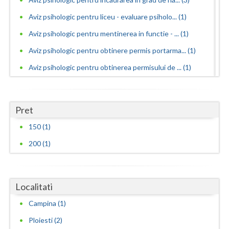
Vaslui
Aviz psihologic pentru liceu - evaluare psiholo... (1)
Aviz psihologic pentru mentinerea in functie - ... (1)
Vrancea
Aviz psihologic pentru obtinere permis portarma... (1)
Aviz psihologic pentru obtinerea permisului de ... (1)
Aviz psihologic pentru scoala - evaluare psihol... (3)
Aviz psihologic si evaluare clinica la cerere c... (2)
Pret
Avize psihologice necesare la angajare si menti... (1)
150 (1)
Consiliere in cariera si orientare vocationala (1)
200 (1)
Consiliere psihologica (3)
Consiliere psihologica pentru dezvoltare personala
(3)
Localitati
Consiliere psihologica pentru persoane dependen...
Campina (1)
(3)
Ploiesti (2)
Consiliere psihologica pentru persoanele care s... (1)