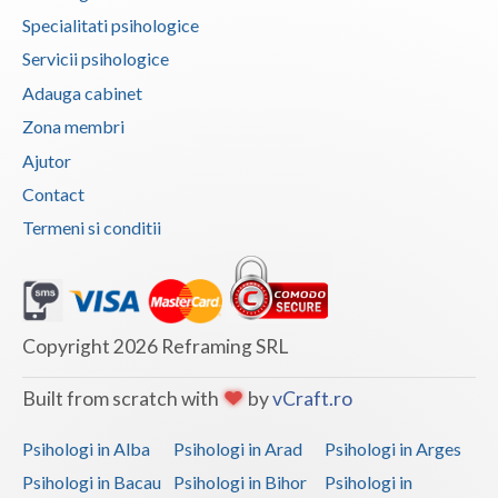
Specialitati psihologice
Interventie psihoterapeutica in tulburarea de c... (1)
Servicii psihologice
Interventie psihoterapeutica in tulburarea de l... (1)
Adauga cabinet
Interventie psihoterapeutica in tulburarea de s... (3)
Zona membri
Interventie psihoterapeutica in tulburarea dism... (2)
Ajutor
Interventie psihoterapeutica in tulburarea opoz... (2)
Contact
Interventie psihoterapeutica in tulburari ale c... (1)
Termeni si conditii
Logoterapie in tulburarile de comunicare (2)
Psihodiagnostic si evaluare clinica (3)
Psihoterapie - Interventie psihoterapeutica in ... (2)
Copyright 2026 Reframing SRL
Psihoterapie - Interventie psihoterapeutica in ... (2)
Built from scratch with
by
vCraft.ro
Psihoterapie - Interventie psihoterapeutica in ... (2)
Psihoterapie - Interventie psihoterapeutica in ... (2)
Psihologi in Alba
Psihologi in Arad
Psihologi in Arges
Psihoterapie - Interventie psihoterapeutica in ... (2)
Psihologi in Bacau
Psihologi in Bihor
Psihologi in