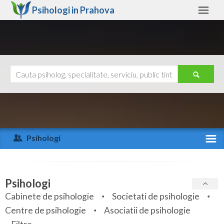
Psihologi in
Prahova
Prahova
Alte judete
Ajutor
Contact
Alba
Arad
Psihologi
Arges
Activitate recenta
Bacau
Specialitati
Psihologi
Bihor
Cabinete de psihologie
Societati de psihologie
Servicii
Centre de psihologie
Asociatii de psihologie
Bistrita-Nasaud
Articole