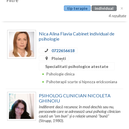
Filtre
Botosani
tip terapie
individual
Evenimente
Braila
4 rezultate
Cabinet
Brasov
Nica Alina Flavia Cabinet individual de
Membri
Bucuresti
psihologie
Buzau
0722656618
Ploiești
Calarasi
Specialitati psihologice atestate
Caras-Severin
Psihologie clinica
Psihoterapii scurte si hipnoza ericksoniana
Cluj
PSIHOLOG CLINICIAN NICOLETA
Constanta
GHINOIU
Indiferent dacă recunosc în mod deschis sau nu,
Covasna
persoanele care se adresează unui psiholog clinician
caută un ”om bun” și o relație umană ”bună”
Dambovita
(Strupp, 1980).