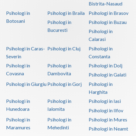
Psihoterapie - Interventie psihoterapeutica in ... (2)
Bistrita-Nasaud
Psihologi in
Psihologi in Braila
Psihologi in Brasov
Psihoterapie - Interventie psihoterapeutica in ... (2)
Botosani
Psihologi in
Psihologi in Buzau
Psihoterapie - Interventie psihoterapeutica in ... (2)
Bucuresti
Psihologi in
Psihoterapie - Interventie psihoterapeutica in ... (2)
Calarasi
Psihoterapie - Interventie psihoterapeutica in ... (2)
Psihologi in Caras-
Psihologi in Cluj
Psihologi in
Psihoterapie - Interventie psihoterapeutica in ... (2)
Severin
Constanta
Psihoterapie - Interventie psihoterapeutica in ... (3)
Psihologi in
Psihologi in
Psihologi in Dolj
Psihoterapie - Interventie psihoterapeutica in ... (3)
Covasna
Dambovita
Psihologi in Galati
Psihoterapie - Interventie psihoterapeutica in ... (1)
Psihologi in Giurgiu
Psihologi in Gorj
Psihologi in
Harghita
Psihoterapie - Interventie psihoterapeutica in ... (2)
Psihologi in
Psihologi in
Psihologi in Iasi
Psihoterapie - Interventie psihoterapeutica in ... (2)
Hunedoara
Ialomita
Psihologi in Ilfov
Psihoterapie - Interventie psihoterapeutica in ... (2)
Psihologi in
Psihologi in
Psihologi in Mures
Psihoterapie - Interventie psihoterapeutica in ... (3)
Maramures
Mehedinti
Psihologi in Neamt
Psihoterapie - Interventie psihoterapeutica in ... (2)