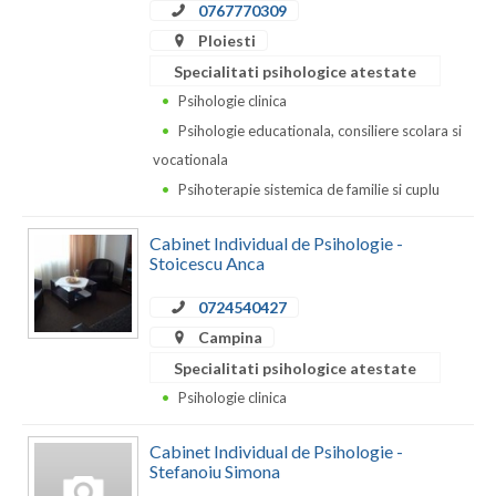
Dolj
0767770309
Ploiesti
Galati
Specialitati psihologice atestate
Giurgiu
Psihologie clinica
Psihologie educationala, consiliere scolara si
Gorj
vocationala
Harghita
Psihoterapie sistemica de familie si cuplu
Hunedoara
Cabinet Individual de Psihologie -
Stoicescu Anca
Ialomita
0724540427
Iasi
Campina
Ilfov
Specialitati psihologice atestate
Psihologie clinica
Maramures
Mehedinti
Cabinet Individual de Psihologie -
Stefanoiu Simona
Mures