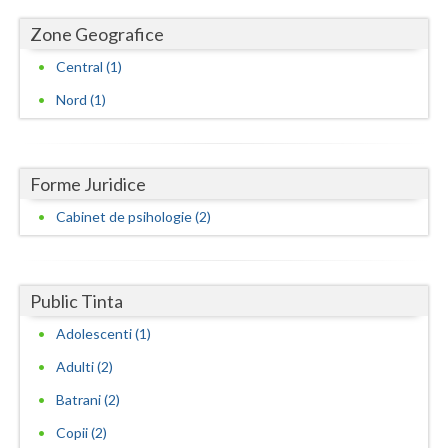
Zone Geografice
Neamt
Central (1)
Olt
Nord (1)
Prahova
Salaj
Forme Juridice
Satu-Mare
Cabinet de psihologie (2)
Sibiu
Suceava
Public Tinta
Teleorman
Adolescenti (1)
Timis
Adulti (2)
Tulcea
Batrani (2)
Copii (2)
Valcea