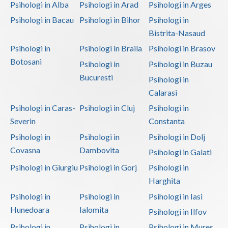
Psihologi in Alba
Psihologi in Arad
Psihologi in Arges
Psihologi in Bacau
Psihologi in Bihor
Psihologi in
Bistrita-Nasaud
Psihologi in
Psihologi in Braila
Psihologi in Brasov
Botosani
Psihologi in
Psihologi in Buzau
Bucuresti
Psihologi in
Calarasi
Psihologi in Caras-
Psihologi in Cluj
Psihologi in
Severin
Constanta
Psihologi in
Psihologi in
Psihologi in Dolj
Covasna
Dambovita
Psihologi in Galati
Psihologi in Giurgiu
Psihologi in Gorj
Psihologi in
Harghita
Psihologi in
Psihologi in
Psihologi in Iasi
Hunedoara
Ialomita
Psihologi in Ilfov
Psihologi in
Psihologi in
Psihologi in Mures