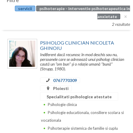
Filtre
Botosani
servicii
psihoterapie - interventie psihoterapeutica in
Evenimente
Braila
anxietate
Cabinet
2 rezultate
Brasov
Membri
Bucuresti
PSIHOLOG CLINICIAN NICOLETA
GHINOIU
Buzau
Indiferent dacă recunosc în mod deschis sau nu,
persoanele care se adresează unui psiholog clinician
Calarasi
caută un ”om bun” și o relație umană ”bună”
(Strupp, 1980).
Caras-Severin
0767770309
Cluj
Ploiesti
Specialitati psihologice atestate
Constanta
Psihologie clinica
Covasna
Psihologie educationala, consiliere scolara si
vocationala
Dambovita
Psihoterapie sistemica de familie si cuplu