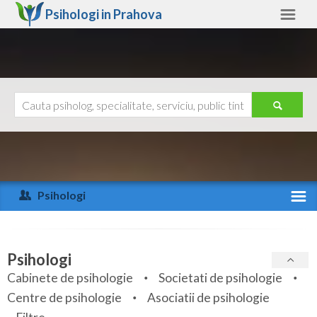
Psihologi in
Prahova
Prahova
Alte judete
Ajutor
Contact
Alba
Arad
Psihologi
Arges
Activitate recenta
Bacau
Specialitati
Psihologi
Bihor
Cabinete de psihologie
Societati de psihologie
Servicii
Centre de psihologie
Asociatii de psihologie
Bistrita-Nasaud
Articole