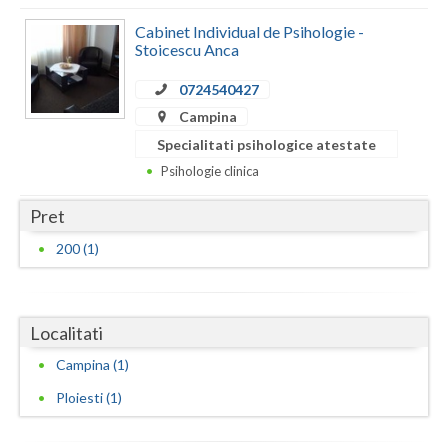
Dolj
Cabinet Individual de Psihologie -
Galati
Stoicescu Anca
Giurgiu
0724540427
Campina
Gorj
Specialitati psihologice atestate
Harghita
Psihologie clinica
Hunedoara
Pret
Ialomita
200 (1)
Iasi
Ilfov
Localitati
Maramures
Campina (1)
Ploiesti (1)
Mehedinti
Mures