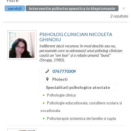
Filtre
Botosani
servicii
interventie psihoterapeutica in kleptomanie
Evenimente
Braila
2 rezultate
Cabinet
Brasov
PSIHOLOG CLINICIAN NICOLETA
Membri
Bucuresti
GHINOIU
Indiferent dacă recunosc în mod deschis sau nu,
Buzau
persoanele care se adresează unui psiholog clinician
caută un ”om bun” și o relație umană ”bună”
(Strupp, 1980).
Calarasi
0767770309
Caras-Severin
Ploiesti
Cluj
Specialitati psihologice atestate
Psihologie clinica
Constanta
Psihologie educationala, consiliere scolara si
Covasna
vocationala
Psihoterapie sistemica de familie si cuplu
Dambovita