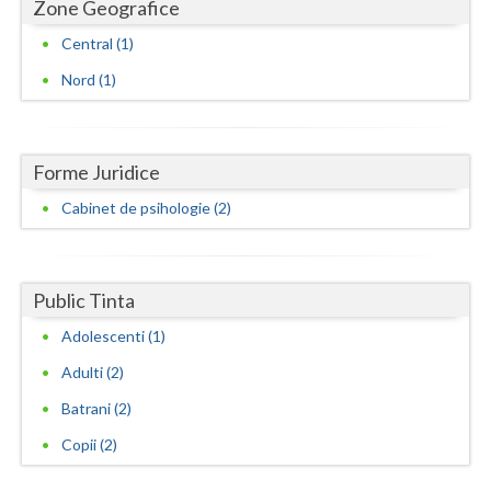
Zone Geografice
Neamt
Central (1)
Nord (1)
Olt
Prahova
Forme Juridice
Salaj
Cabinet de psihologie (2)
Satu-Mare
Sibiu
Public Tinta
Suceava
Adolescenti (1)
Teleorman
Adulti (2)
Timis
Batrani (2)
Tulcea
Copii (2)
Valcea