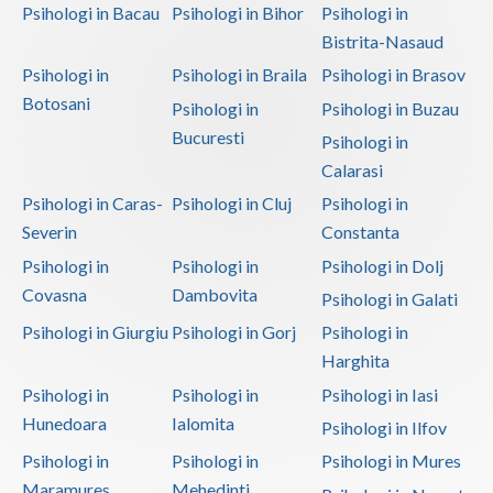
Psihologi in Bacau
Psihologi in Bihor
Psihologi in
Bistrita-Nasaud
Psihologi in
Psihologi in Braila
Psihologi in Brasov
Botosani
Psihologi in
Psihologi in Buzau
Bucuresti
Psihologi in
Calarasi
Psihologi in Caras-
Psihologi in Cluj
Psihologi in
Severin
Constanta
Psihologi in
Psihologi in
Psihologi in Dolj
Covasna
Dambovita
Psihologi in Galati
Psihologi in Giurgiu
Psihologi in Gorj
Psihologi in
Harghita
Psihologi in
Psihologi in
Psihologi in Iasi
Hunedoara
Ialomita
Psihologi in Ilfov
Psihologi in
Psihologi in
Psihologi in Mures
Maramures
Mehedinti