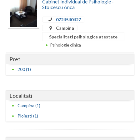
Dolj
Cabinet Individual de Psihologie -
Stoicescu Anca
Galati
0724540427
Giurgiu
Campina
Specialitati psihologice atestate
Gorj
Psihologie clinica
Harghita
Pret
Hunedoara
200 (1)
Ialomita
Iasi
Localitati
Ilfov
Campina (1)
Maramures
Ploiesti (1)
Mehedinti
Mures