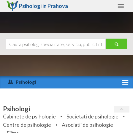
Psihologi in
Prahova
Prahova
Alte judete
Ajutor
Contact
Alba
Arad
Psihologi
Arges
Activitate recenta
Bacau
Specialitati
Psihologi
Bihor
Cabinete de psihologie
Societati de psihologie
Servicii
Centre de psihologie
Asociatii de psihologie
Bistrita-Nasaud
Articole