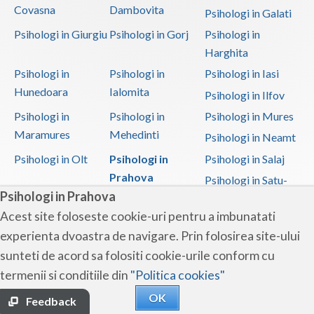
Covasna
Dambovita
Psihologi in Galati
Psihologi in Giurgiu
Psihologi in Gorj
Psihologi in
Harghita
Psihologi in
Psihologi in
Psihologi in Iasi
Hunedoara
Ialomita
Psihologi in Ilfov
Psihologi in
Psihologi in
Psihologi in Mures
Maramures
Mehedinti
Psihologi in Neamt
Psihologi in Olt
Psihologi in
Psihologi in Salaj
Prahova
Psihologi in Satu-
Psihologi in Prahova
Mare
Acest site foloseste cookie-uri pentru a imbunatati
Psihologi in Sibiu
Psihologi in
Psihologi in
experienta dvoastra de navigare. Prin folosirea site-ului
Suceava
Teleorman
sunteti de acord sa folositi cookie-urile conform cu
Psihologi in Timis
Psihologi in Tulcea
Psihologi in Valcea
termenii si conditiile din
"Politica cookies"
Psihologi in Vaslui
Psihologi in
OK
Vrancea
Feedback