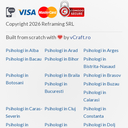
Copyright 2026 Reframing SRL
Built from scratch with
by
vCraft.ro
Psihologi in Alba
Psihologi in Arad
Psihologi in Arges
Psihologi in Bacau
Psihologi in Bihor
Psihologi in
Bistrita-Nasaud
Psihologi in
Psihologi in Braila
Psihologi in Brasov
Botosani
Psihologi in
Psihologi in Buzau
Bucuresti
Psihologi in
Calarasi
Psihologi in Caras-
Psihologi in Cluj
Psihologi in
Severin
Constanta
Psihologi in
Psihologi in
Psihologi in Dolj