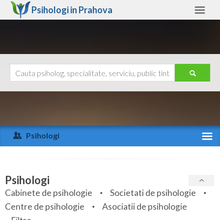
Psihologi in
Prahova
Prahova
Alte judete
Ajutor
Contact
Alba
Arad
Psihologi
Arges
Activitate recenta
Bacau
Specialitati
Psihologi
Bihor
Cabinete de psihologie
Societati de psihologie
Servicii
Centre de psihologie
Asociatii de psihologie
Bistrita-Nasaud
Articole