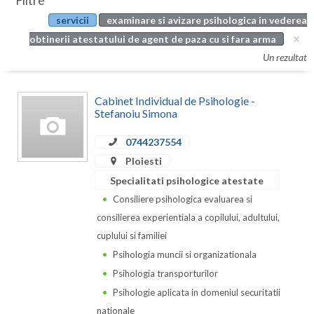
Filtre
Botosani
servicii
examinare si avizare psihologica in vederea
Evenimente
Braila
obtinerii atestatului de agent de paza cu si fara arma
Cabinet
Un rezultat
Brasov
Membri
Bucuresti
Cabinet Individual de Psihologie -
Stefanoiu Simona
Buzau
0744237554
Calarasi
Ploiesti
Caras-Severin
Specialitati psihologice atestate
Consiliere psihologica evaluarea si
Cluj
consilierea experientiala a copilului, adultului,
Constanta
cuplului si familiei
Psihologia muncii si organizationala
Covasna
Psihologia transporturilor
Dambovita
Psihologie aplicata in domeniul securitatii
nationale