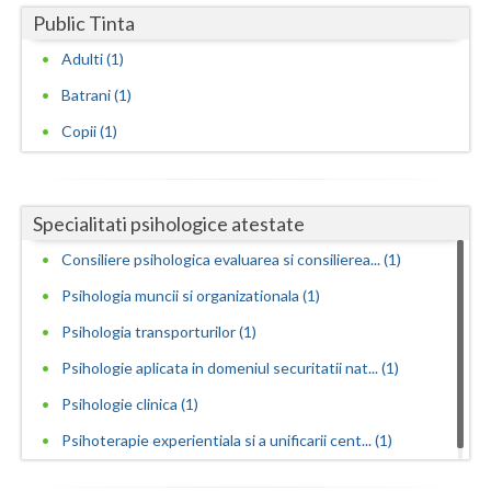
Public Tinta
Neamt
Adulti (1)
Olt
Batrani (1)
Prahova
Copii (1)
Salaj
Satu-Mare
Specialitati psihologice atestate
Sibiu
Consiliere psihologica evaluarea si consilierea... (1)
Psihologia muncii si organizationala (1)
Suceava
Psihologia transporturilor (1)
Teleorman
Psihologie aplicata in domeniul securitatii nat... (1)
Timis
Psihologie clinica (1)
Tulcea
Psihoterapie experientiala si a unificarii cent... (1)
Valcea