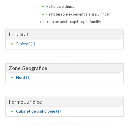
Dolj
Psihologie clinica
Galati
Psihoterapie experientiala si a unificarii
centrata pe adult-copil-cuplu-familie
Giurgiu
Localitati
Gorj
Ploiesti (1)
Harghita
Hunedoara
Zone Geografice
Ialomita
Nord (1)
Iasi
Ilfov
Forme Juridice
Maramures
Cabinet de psihologie (1)
Mehedinti
Mures