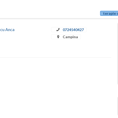
terapie 
escu Anca
0724540427
Campina