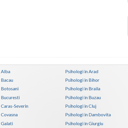
n Alba
Psihologi in Arad
n Bacau
Psihologi in Bihor
n Botosani
Psihologi in Braila
n Bucuresti
Psihologi in Buzau
n Caras-Severin
Psihologi in Cluj
n Covasna
Psihologi in Dambovita
 Galati
Psihologi in Giurgiu