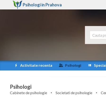
Psihologi in
Prahova
Activitate recenta
Psihologi
Special
Psihologi
Cabinete de psihologie
Societati de psihologie
Cen