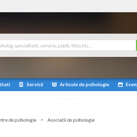
itati
Servicii
Articole
de psihologie
Even
tre de psihologie
Asociatii de psihologie