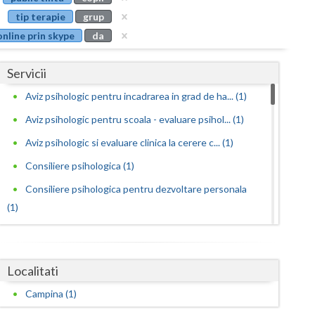
Buzau
tip terapie
grup
online prin skype
da
Calarasi
Caras-Severin
Servicii
Cluj
Aviz psihologic pentru incadrarea in grad de ha... (1)
Aviz psihologic pentru scoala - evaluare psihol... (1)
Constanta
Aviz psihologic si evaluare clinica la cerere c... (1)
Covasna
Consiliere psihologica (1)
Dambovita
Consiliere psihologica pentru dezvoltare personala
Dolj
(1)
Consiliere psihologica pentru persoane
Galati
dependen... (1)
Giurgiu
Localitati
Evaluare psihologica pentru adoptie (1)
Gorj
Campina (1)
Evaluare psihologica periodica pentru beneficia...
(1)