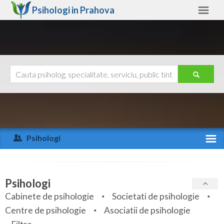
Psihologi in
Prahova
Prahova
Alte judete
Ajutor
Contact
Alba
Arad
Psihologi
Arges
Activitate recenta
Bacau
Specialitati
Psihologi
Bihor
Cabinete de psihologie
Societati de psihologie
Servicii
Centre de psihologie
Asociatii de psihologie
Bistrita-Nasaud
Articole