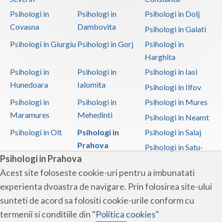
Psihoterapie - Interventie psihoterapeutica in ... (1)
Psihologi in
Psihologi in
Psihologi in Dolj
Covasna
Dambovita
Psihologi in Galati
Psihoterapie - Interventie psihoterapeutica in ... (1)
Psihologi in Giurgiu
Psihologi in Gorj
Psihologi in
Psihoterapie - Interventie psihoterapeutica in ... (2)
Harghita
Psihoterapie - Interventie psihoterapeutica in ... (1)
Psihologi in
Psihologi in
Psihologi in Iasi
Psihoterapie suportiva (1)
Hunedoara
Ialomita
Psihologi in Ilfov
Psihoterapie, asistenta si consultanta psihologica (1)
Psihologi in
Psihologi in
Psihologi in Mures
Psihoterapie- Interventie psihoterapeutica in b... (1)
Maramures
Mehedinti
Psihologi in Neamt
Terapie ABA (1)
Psihologi in Olt
Psihologi in
Psihologi in Salaj
Terapie suportiva pentru persoane dependente de...
Prahova
Psihologi in Satu-
(1)
Psihologi in Prahova
Mare
Acest site foloseste cookie-uri pentru a imbunatati
Terapie suportiva pentru persoanele care sufera... (1)
Psihologi in Sibiu
Psihologi in
Psihologi in
experienta dvoastra de navigare. Prin folosirea site-ului
Suceava
Teleorman
Terapii de scurta durata (2)
sunteti de acord sa folositi cookie-urile conform cu
Psihologi in Timis
Psihologi in Tulcea
Psihologi in Valcea
termenii si conditiile din
"Politica cookies"
Psihologi in Vaslui
Psihologi in