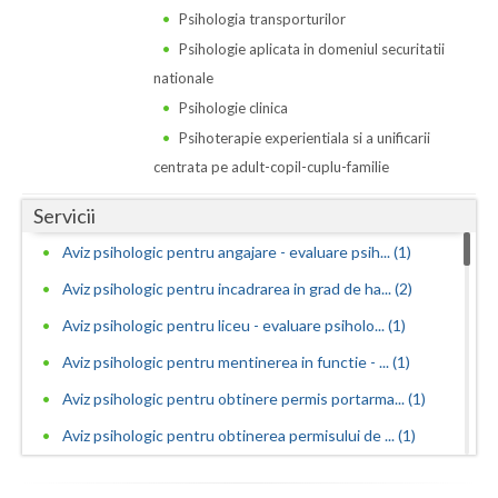
Psihologia transporturilor
Neamt
Psihologie aplicata in domeniul securitatii
nationale
Olt
Psihologie clinica
Prahova
Psihoterapie experientiala si a unificarii
centrata pe adult-copil-cuplu-familie
Salaj
Servicii
Satu-Mare
Aviz psihologic pentru angajare - evaluare psih... (1)
Sibiu
Aviz psihologic pentru incadrarea in grad de ha... (2)
Suceava
Aviz psihologic pentru liceu - evaluare psiholo... (1)
Teleorman
Aviz psihologic pentru mentinerea in functie - ... (1)
Timis
Aviz psihologic pentru obtinere permis portarma... (1)
Aviz psihologic pentru obtinerea permisului de ... (1)
Tulcea
Aviz psihologic pentru scoala - evaluare psihol... (2)
Valcea