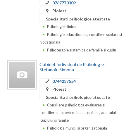
Dolj
0767770309
Ploiesti
Galati
Specialitati psihologice atestate
Giurgiu
Psihologie clinica
Psihologie educationala, consiliere scolara si
Gorj
vocationala
Harghita
Psihoterapie sistemica de familie si cuplu
Hunedoara
Cabinet Individual de Psihologie -
Stefanoiu Simona
Ialomita
0744237554
Iasi
Ploiesti
Ilfov
Specialitati psihologice atestate
Consiliere psihologica evaluarea si
Maramures
consilierea experientiala a copilului, adultului,
Mehedinti
cuplului si familiei
Psihologia muncii si organizationala
Mures