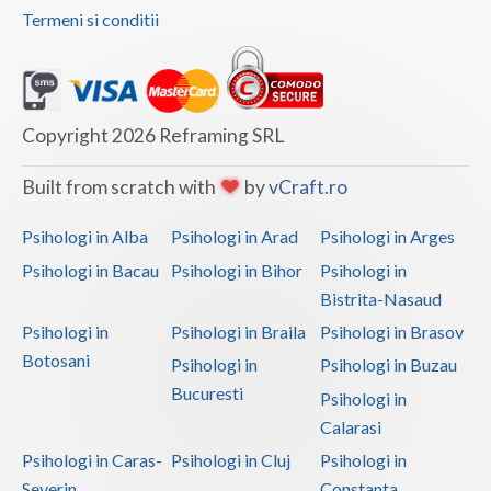
Psihoterapie - Interventie psihoterapeutica in ... (1)
Termeni si conditii
Psihoterapie - Interventie psihoterapeutica in ... (1)
Psihoterapie - Interventie psihoterapeutica in ... (1)
Psihoterapie - Interventie psihoterapeutica in ... (1)
Copyright 2026 Reframing SRL
Psihoterapie - Interventie psihoterapeutica in ... (1)
Built from scratch with
by
vCraft.ro
Psihoterapie - Interventie psihoterapeutica in ... (1)
Psihoterapie - Interventie psihoterapeutica in ... (1)
Psihologi in Alba
Psihologi in Arad
Psihologi in Arges
Psihoterapie - Interventie psihoterapeutica in ... (1)
Psihologi in Bacau
Psihologi in Bihor
Psihologi in
Bistrita-Nasaud
Psihoterapie - Interventie psihoterapeutica in ... (1)
Psihologi in
Psihologi in Braila
Psihologi in Brasov
Psihoterapie - Interventie psihoterapeutica in ... (1)
Botosani
Psihologi in
Psihologi in Buzau
Psihoterapie - Interventie psihoterapeutica in ... (2)
Bucuresti
Psihologi in
Psihoterapie - Interventie psihoterapeutica in ... (2)
Calarasi
Psihoterapie - Interventie psihoterapeutica in ... (1)
Psihologi in Caras-
Psihologi in Cluj
Psihologi in
Psihoterapie - Interventie psihoterapeutica in ... (2)
Severin
Constanta