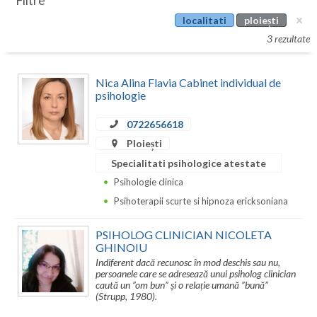
Filtre
Botosani
localitati
ploiești
Evenimente
Braila
3 rezultate
Cabinet
Brasov
Nica Alina Flavia Cabinet individual de
Membri
Bucuresti
psihologie
Buzau
0722656618
Ploiești
Calarasi
Specialitati psihologice atestate
Caras-Severin
Psihologie clinica
Psihoterapii scurte si hipnoza ericksoniana
Cluj
PSIHOLOG CLINICIAN NICOLETA
Constanta
GHINOIU
Indiferent dacă recunosc în mod deschis sau nu,
Covasna
persoanele care se adresează unui psiholog clinician
caută un ”om bun” și o relație umană ”bună”
Dambovita
(Strupp, 1980).