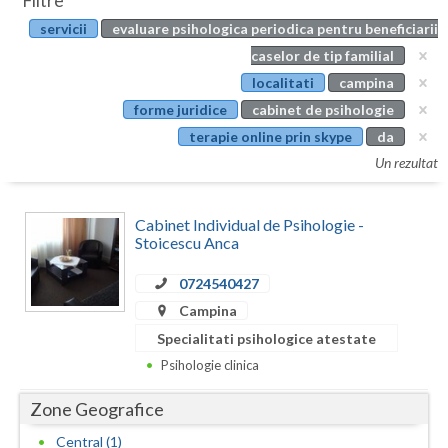
Filtre
Botosani
servicii
evaluare psihologica periodica pentru beneficiarii
Evenimente
Braila
caselor de tip familial
Cabinet
localitati
campina
Brasov
forme juridice
cabinet de psihologie
Membri
Bucuresti
terapie online prin skype
da
Un rezultat
Buzau
Calarasi
Cabinet Individual de Psihologie -
Stoicescu Anca
Caras-Severin
0724540427
Cluj
Campina
Constanta
Specialitati psihologice atestate
Psihologie clinica
Covasna
Zone Geografice
Dambovita
Central (1)