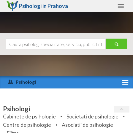
Psihologi in
Prahova
Prahova
Alte judete
Ajutor
Contact
Alba
Arad
Psihologi
Arges
Activitate recenta
Bacau
Specialitati
Psihologi
Bihor
Cabinete de psihologie
Societati de psihologie
Servicii
Centre de psihologie
Asociatii de psihologie
Bistrita-Nasaud
Articole