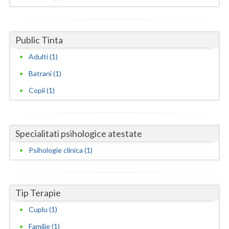
Dolj
Galati
Public Tinta
Giurgiu
Adulti (1)
Gorj
Batrani (1)
Harghita
Copii (1)
Hunedoara
Ialomita
Specialitati psihologice atestate
Iasi
Psihologie clinica (1)
Ilfov
Maramures
Tip Terapie
Mehedinti
Cuplu (1)
Familie (1)
Mures