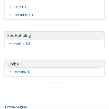
Grup (1)
Neamt
Individual (1)
Olt
Prahova
Sex Psiholog
Salaj
Feminin (1)
Satu-Mare
Sibiu
Limba
Suceava
Romana (1)
Teleorman
Timis
Tulcea
Valcea
Prima pagina