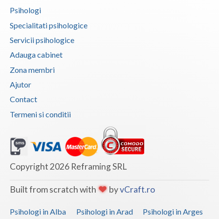
Psihologi
Vaslui
Specialitati psihologice
Vrancea
Servicii psihologice
Adauga cabinet
Zona membri
Ajutor
Contact
Termeni si conditii
Copyright 2026 Reframing SRL
Built from scratch with
by
vCraft.ro
Psihologi in Alba
Psihologi in Arad
Psihologi in Arges