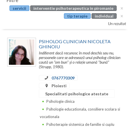
Filtre
Botosani
servicii
interventie psihoterapeutica in piromanie
Evenimente
Braila
tip terapie
individual
Cabinet
Un rezultat
Brasov
Membri
Bucuresti
PSIHOLOG CLINICIAN NICOLETA
GHINOIU
Buzau
Indiferent dacă recunosc în mod deschis sau nu,
persoanele care se adresează unui psiholog clinician
Calarasi
caută un ”om bun” și o relație umană ”bună”
(Strupp, 1980).
Caras-Severin
0767770309
Cluj
Ploiesti
Specialitati psihologice atestate
Constanta
Psihologie clinica
Covasna
Psihologie educationala, consiliere scolara si
vocationala
Dambovita
Psihoterapie sistemica de familie si cuplu