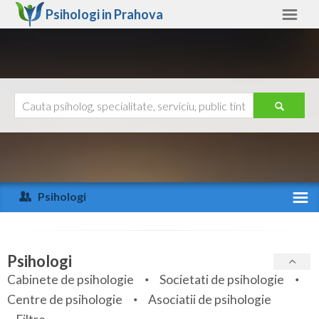
Psihologi in
Prahova
Prahova
Alte judete
Ajutor
Contact
Alba
Arad
Psihologi
Arges
Activitate recenta
Bacau
Specialitati
Psihologi
Bihor
Cabinete de psihologie
Societati de psihologie
Servicii
Centre de psihologie
Asociatii de psihologie
Bistrita-Nasaud
Articole