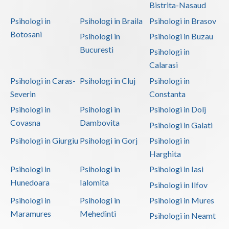
Bistrita-Nasaud
Psihologi in
Psihologi in Braila
Psihologi in Brasov
Botosani
Psihologi in
Psihologi in Buzau
Bucuresti
Psihologi in
Calarasi
Psihologi in Caras-
Psihologi in Cluj
Psihologi in
Severin
Constanta
Psihologi in
Psihologi in
Psihologi in Dolj
Covasna
Dambovita
Psihologi in Galati
Psihologi in Giurgiu
Psihologi in Gorj
Psihologi in
Harghita
Psihologi in
Psihologi in
Psihologi in Iasi
Hunedoara
Ialomita
Psihologi in Ilfov
Psihologi in
Psihologi in
Psihologi in Mures
Maramures
Mehedinti
Psihologi in Neamt