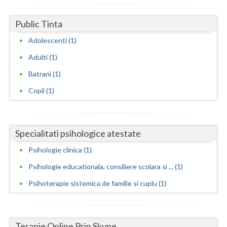
Neamt
Public Tinta
Olt
Adolescenti (1)
Adulti (1)
Prahova
Batrani (1)
Salaj
Copii (1)
Satu-Mare
Sibiu
Specialitati psihologice atestate
Suceava
Psihologie clinica (1)
Teleorman
Psihologie educationala, consiliere scolara si ... (1)
Timis
Psihoterapie sistemica de familie si cuplu (1)
Tulcea
Valcea
Terapie Online Prin Skype