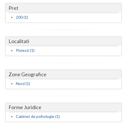
Dolj
Pret
Galati
200 (1)
Giurgiu
Gorj
Localitati
Harghita
Ploiesti (1)
Hunedoara
Ialomita
Zone Geografice
Iasi
Nord (1)
Ilfov
Maramures
Forme Juridice
Mehedinti
Cabinet de psihologie (1)
Mures