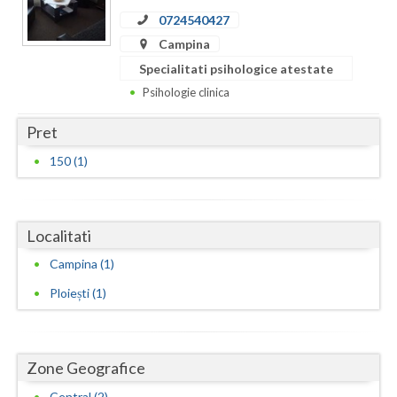
Dolj
0724540427
Galati
Campina
Specialitati psihologice atestate
Giurgiu
Psihologie clinica
Gorj
Pret
Harghita
150 (1)
Hunedoara
Ialomita
Localitati
Iasi
Campina (1)
Ilfov
Ploiești (1)
Maramures
Mehedinti
Zone Geografice
Mures
Central (2)