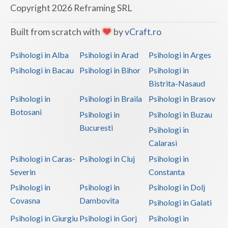
Copyright 2026 Reframing SRL
Built from scratch with
by
vCraft.ro
Psihologi in Alba
Psihologi in Arad
Psihologi in Arges
Psihologi in Bacau
Psihologi in Bihor
Psihologi in
Bistrita-Nasaud
Psihologi in
Psihologi in Braila
Psihologi in Brasov
Botosani
Psihologi in
Psihologi in Buzau
Bucuresti
Psihologi in
Calarasi
Psihologi in Caras-
Psihologi in Cluj
Psihologi in
Severin
Constanta
Psihologi in
Psihologi in
Psihologi in Dolj
Covasna
Dambovita
Psihologi in Galati
Psihologi in Giurgiu
Psihologi in Gorj
Psihologi in