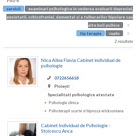
Filtre
Botosani
servicii
examinari psihologice in vederea evaluarii depresiei,
Evenimente
Braila
anxietatii, schizofreniei, dementei si a tulburarilor bipolare sau
Cabinet
alte boli psihice
Brasov
tip terapie
cuplu
Membri
Bucuresti
2 rezultate
Buzau
Nica Alina Flavia Cabinet individual de
Calarasi
psihologie
Caras-Severin
0722656618
Ploiești
Cluj
Specialitati psihologice atestate
Constanta
Psihologie clinica
Psihoterapii scurte si hipnoza ericksoniana
Covasna
Dambovita
Cabinet Individual de Psihologie -
Stoicescu Anca