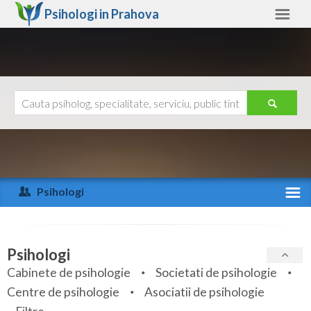
Psihologi in
Prahova
Prahova
Alte judete
Ajutor
Contact
Alba
Arad
Psihologi
Arges
Activitate recenta
Bacau
Specialitati
Psihologi
Bihor
Cabinete de psihologie
Societati de psihologie
Servicii
Centre de psihologie
Asociatii de psihologie
Bistrita-Nasaud
Articole