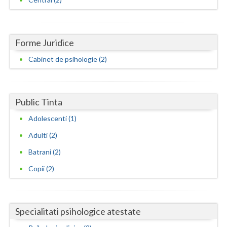
Neamt
Olt
Forme Juridice
Prahova
Cabinet de psihologie (2)
Salaj
Satu-Mare
Public Tinta
Adolescenti (1)
Sibiu
Adulti (2)
Suceava
Batrani (2)
Teleorman
Copii (2)
Timis
Tulcea
Specialitati psihologice atestate
Valcea