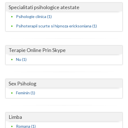
Specialitati psihologice atestate
Neamt
Psihologie clinica (1)
Olt
Psihoterapii scurte si hipnoza ericksoniana (1)
Prahova
Salaj
Terapie Online Prin Skype
Satu-Mare
Nu (1)
Sibiu
Suceava
Sex Psiholog
Teleorman
Feminin (1)
Timis
Tulcea
Limba
Valcea
Romana (1)