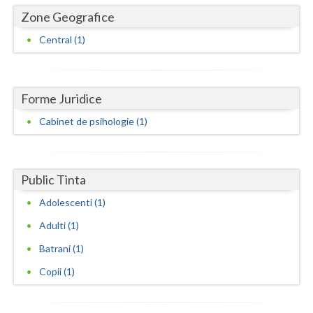
Dolj
Zone Geografice
Galati
Central (1)
Giurgiu
Gorj
Forme Juridice
Harghita
Cabinet de psihologie (1)
Hunedoara
Ialomita
Public Tinta
Iasi
Adolescenti (1)
Adulti (1)
Ilfov
Batrani (1)
Maramures
Copii (1)
Mehedinti
Mures