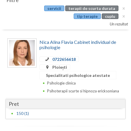
Filtre
Botosani
servicii
terapii de scurta durata
Evenimente
Braila
tip terapie
cuplu
Cabinet
Un rezultat
Brasov
Membri
Bucuresti
Nica Alina Flavia Cabinet individual de
psihologie
Buzau
0722656618
Calarasi
Ploiești
Caras-Severin
Specialitati psihologice atestate
Psihologie clinica
Cluj
Psihoterapii scurte si hipnoza ericksoniana
Constanta
Pret
Covasna
150 (1)
Dambovita