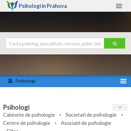
Psihologi in
Prahova
Prahova
Alte judete
Ajutor
Contact
Alba
Arad
Psihologi
Arges
Activitate recenta
Bacau
Specialitati
Psihologi
Bihor
Cabinete de psihologie
Societati de psihologie
Servicii
Centre de psihologie
Asociatii de psihologie
Bistrita-Nasaud
Articole