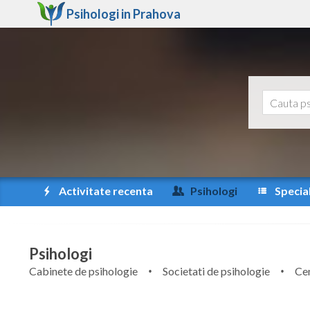
Psihologi in
Prahova
Activitate recenta
Psihologi
Special
Psihologi
Cabinete de psihologie
Societati de psihologie
Cen