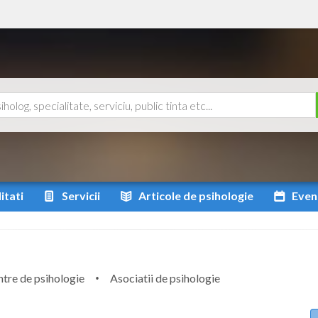
itati
Servicii
Articole
de psihologie
Even
tre de psihologie
Asociatii de psihologie