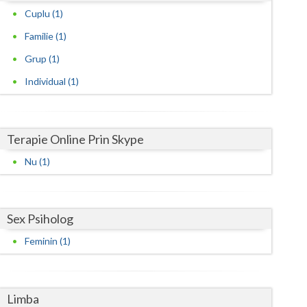
Cuplu (1)
Satu-Mare
Familie (1)
Sibiu
Grup (1)
Suceava
Individual (1)
Teleorman
Timis
Terapie Online Prin Skype
Nu (1)
Tulcea
Valcea
Vaslui
Sex Psiholog
Feminin (1)
Vrancea
Limba