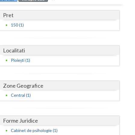
Buzau
Pret
Calarasi
150 (1)
Caras-Severin
Cluj
Localitati
Constanta
Ploiești (1)
Covasna
Dambovita
Zone Geografice
Dolj
Central (1)
Galati
Giurgiu
Forme Juridice
Gorj
Cabinet de psihologie (1)