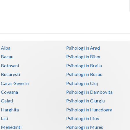
n Alba
Psihologi in Arad
n Bacau
Psihologi in Bihor
n Botosani
Psihologi in Braila
n Bucuresti
Psihologi in Buzau
n Caras-Severin
Psihologi in Cluj
n Covasna
Psihologi in Dambovita
 Galati
Psihologi in Giurgiu
n Harghita
Psihologi in Hunedoara
 Iasi
Psihologi in Ilfov
n Mehedinti
Psihologi in Mures