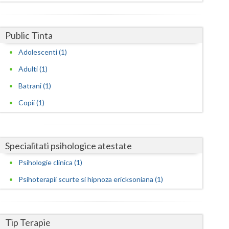
Harghita
Hunedoara
Public Tinta
Ialomita
Adolescenti (1)
Iasi
Adulti (1)
Ilfov
Batrani (1)
Copii (1)
Maramures
Mehedinti
Specialitati psihologice atestate
Mures
Psihologie clinica (1)
Neamt
Psihoterapii scurte si hipnoza ericksoniana (1)
Olt
Prahova
Tip Terapie
Salaj