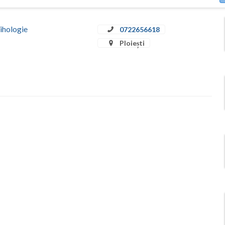
sihologie
0722656618
Ploiești