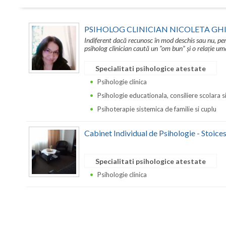
PSIHOLOG CLINICIAN NICOLETA GH
Indiferent dacă recunosc în mod deschis sau nu, pe
psiholog clinician caută un ”om bun” și o relație 
Specialitati psihologice atestate
Psihologie clinica
Psihologie educationala, consiliere scolara s
Psihoterapie sistemica de familie si cuplu
Cabinet Individual de Psihologie - Stoic
Specialitati psihologice atestate
Psihologie clinica