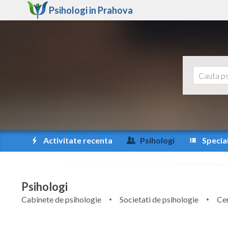
Psihologi in
Prahova
Activitate recenta
Psihologi
Special
Psihologi
Cabinete de psihologie
Societati de psihologie
Cen