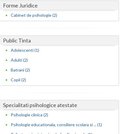
Harghita
Forme Juridice
Hunedoara
Cabinet de psihologie (2)
Ialomita
Iasi
Public Tinta
Ilfov
Adolescenti (1)
Adulti (2)
Maramures
Batrani (2)
Mehedinti
Copii (2)
Mures
Neamt
Specialitati psihologice atestate
Olt
Psihologie clinica (2)
Prahova
Psihologie educationala, consiliere scolara si ... (1)
Salaj