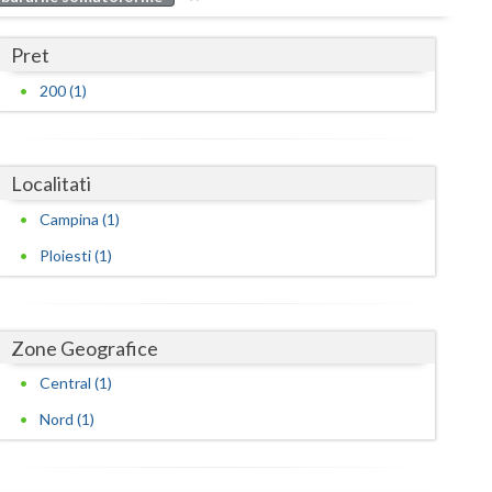
Buzau
Pret
Calarasi
200 (1)
Caras-Severin
Cluj
Localitati
Constanta
Campina (1)
Covasna
Ploiesti (1)
Dambovita
Dolj
Zone Geografice
Galati
Central (1)
Giurgiu
Nord (1)
Gorj