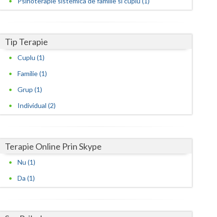
Psihoterapie sistemica de familie si cuplu (1)
Satu-Mare
Sibiu
Tip Terapie
Suceava
Cuplu (1)
Familie (1)
Teleorman
Grup (1)
Timis
Individual (2)
Tulcea
Valcea
Terapie Online Prin Skype
Vaslui
Nu (1)
Vrancea
Da (1)