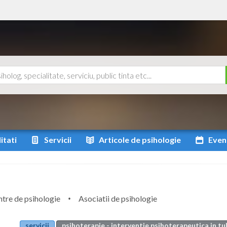
itati
Servicii
Articole
de psihologie
Even
tre de psihologie
Asociatii de psihologie
servicii
psihoterapie - interventie psihoterapeutica in t