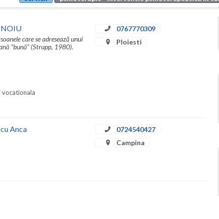
INOIU
0767770309
rsoanele care se adresează unui
Ploiesti
umană ”bună” (Strupp, 1980).
i vocationala
escu Anca
0724540427
Campina