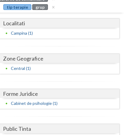
Buzau
tip terapie
grup
Calarasi
Localitati
Caras-Severin
Campina (1)
Cluj
Constanta
Zone Geografice
Covasna
Central (1)
Dambovita
Dolj
Forme Juridice
Galati
Cabinet de psihologie (1)
Giurgiu
Gorj
Public Tinta