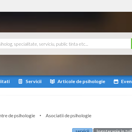
itati
Servicii
Articole
de psihologie
Even
tre de psihologie
Asociatii de psihologie
servicii
logoterapie in tu