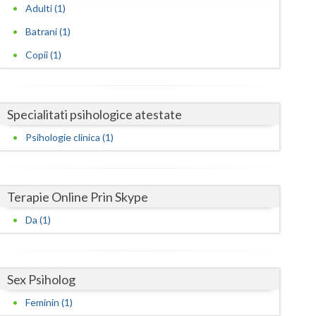
Harghita
Adulti (1)
Hunedoara
Batrani (1)
Copii (1)
Ialomita
Iasi
Specialitati psihologice atestate
Ilfov
Psihologie clinica (1)
Maramures
Mehedinti
Terapie Online Prin Skype
Mures
Da (1)
Neamt
Olt
Sex Psiholog
Prahova
Feminin (1)
Salaj