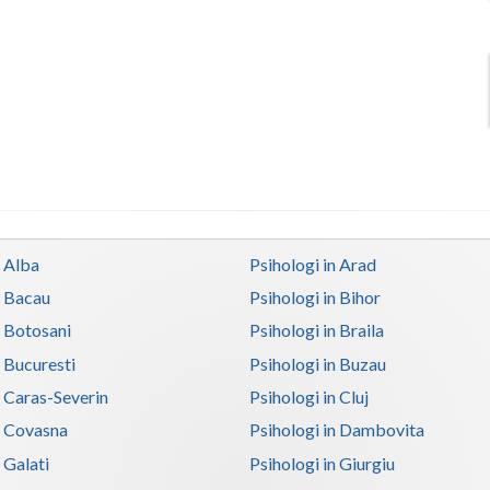
n Alba
Psihologi in Arad
n Bacau
Psihologi in Bihor
n Botosani
Psihologi in Braila
n Bucuresti
Psihologi in Buzau
n Caras-Severin
Psihologi in Cluj
n Covasna
Psihologi in Dambovita
 Galati
Psihologi in Giurgiu