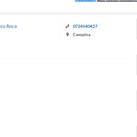
escu Anca
0724540427
Campina