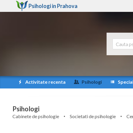
Psihologi in
Prahova
Activitate recenta
Psihologi
Special
Psihologi
Cabinete de psihologie
Societati de psihologie
Cen