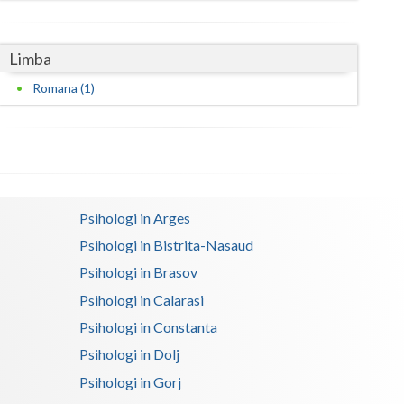
Satu-Mare
Limba
Sibiu
Romana (1)
Suceava
Teleorman
Timis
Tulcea
Psihologi in Arges
Psihologi in Bistrita-Nasaud
Valcea
Psihologi in Brasov
Vaslui
Psihologi in Calarasi
Vrancea
Psihologi in Constanta
Psihologi in Dolj
Psihologi in Gorj