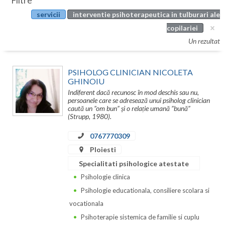
Filtre
Botosani
servicii
interventie psihoterapeutica in tulburari ale
Evenimente
Braila
copilariei
Cabinet
Un rezultat
Brasov
Membri
Bucuresti
PSIHOLOG CLINICIAN NICOLETA
GHINOIU
Buzau
Indiferent dacă recunosc în mod deschis sau nu,
persoanele care se adresează unui psiholog clinician
Calarasi
caută un ”om bun” și o relație umană ”bună”
(Strupp, 1980).
Caras-Severin
0767770309
Cluj
Ploiesti
Specialitati psihologice atestate
Constanta
Psihologie clinica
Covasna
Psihologie educationala, consiliere scolara si
vocationala
Dambovita
Psihoterapie sistemica de familie si cuplu