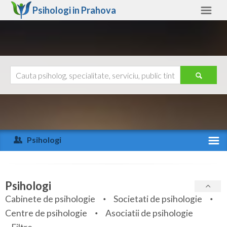
Psihologi in
Prahova
Prahova
Alte judete
Ajutor
Contact
Alba
Arad
Psihologi
Arges
Activitate recenta
Bacau
Specialitati
Psihologi
Bihor
Cabinete de psihologie
Societati de psihologie
Servicii
Centre de psihologie
Asociatii de psihologie
Bistrita-Nasaud
Articole