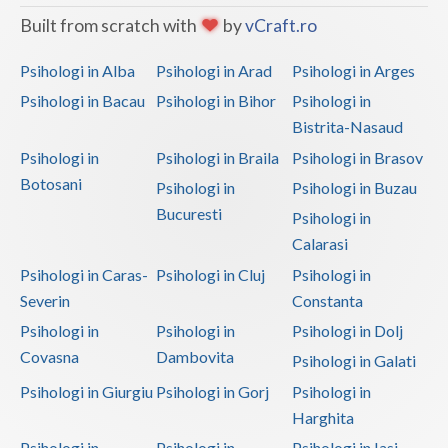
Built from scratch with
by
vCraft.ro
Psihologi in Alba
Psihologi in Arad
Psihologi in Arges
Psihologi in Bacau
Psihologi in Bihor
Psihologi in
Bistrita-Nasaud
Psihologi in
Psihologi in Braila
Psihologi in Brasov
Botosani
Psihologi in
Psihologi in Buzau
Bucuresti
Psihologi in
Calarasi
Psihologi in Caras-
Psihologi in Cluj
Psihologi in
Severin
Constanta
Psihologi in
Psihologi in
Psihologi in Dolj
Covasna
Dambovita
Psihologi in Galati
Psihologi in Giurgiu
Psihologi in Gorj
Psihologi in
Harghita
Psihologi in
Psihologi in
Psihologi in Iasi