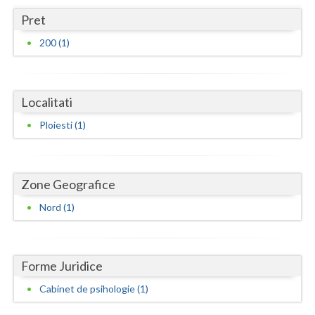
Dolj
Pret
Galati
200 (1)
Giurgiu
Gorj
Localitati
Harghita
Ploiesti (1)
Hunedoara
Ialomita
Zone Geografice
Iasi
Nord (1)
Ilfov
Maramures
Forme Juridice
Mehedinti
Cabinet de psihologie (1)
Mures