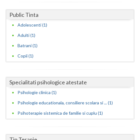
Neamt
Public Tinta
Olt
Adolescenti (1)
Adulti (1)
Prahova
Batrani (1)
Salaj
Copii (1)
Satu-Mare
Sibiu
Specialitati psihologice atestate
Suceava
Psihologie clinica (1)
Teleorman
Psihologie educationala, consiliere scolara si ... (1)
Timis
Psihoterapie sistemica de familie si cuplu (1)
Tulcea
Valcea
Tip Terapie