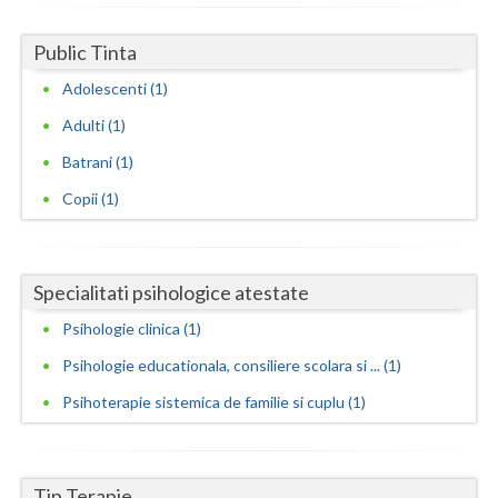
Neamt
Public Tinta
Olt
Adolescenti (1)
Adulti (1)
Prahova
Batrani (1)
Salaj
Copii (1)
Satu-Mare
Sibiu
Specialitati psihologice atestate
Suceava
Psihologie clinica (1)
Teleorman
Psihologie educationala, consiliere scolara si ... (1)
Timis
Psihoterapie sistemica de familie si cuplu (1)
Tulcea
Valcea
Tip Terapie