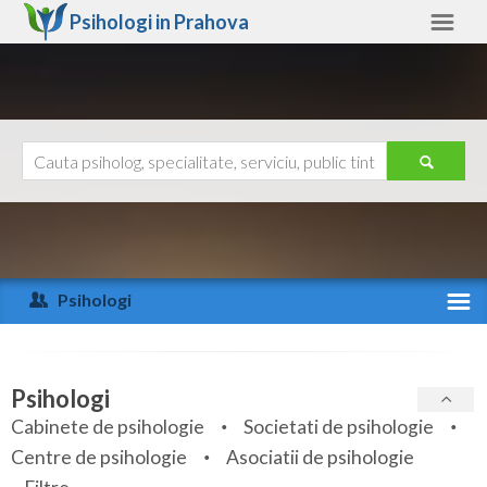
Psihologi in
Prahova
Prahova
Alte judete
Ajutor
Contact
Alba
Arad
Psihologi
Arges
Activitate recenta
Bacau
Specialitati
Psihologi
Bihor
Cabinete de psihologie
Societati de psihologie
Servicii
Centre de psihologie
Asociatii de psihologie
Bistrita-Nasaud
Articole