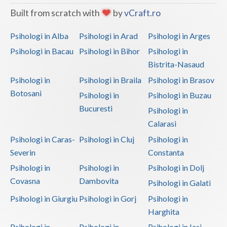
Built from scratch with
by
vCraft.ro
Psihologi in Alba
Psihologi in Arad
Psihologi in Arges
Psihologi in Bacau
Psihologi in Bihor
Psihologi in
Bistrita-Nasaud
Psihologi in
Psihologi in Braila
Psihologi in Brasov
Botosani
Psihologi in
Psihologi in Buzau
Bucuresti
Psihologi in
Calarasi
Psihologi in Caras-
Psihologi in Cluj
Psihologi in
Severin
Constanta
Psihologi in
Psihologi in
Psihologi in Dolj
Covasna
Dambovita
Psihologi in Galati
Psihologi in Giurgiu
Psihologi in Gorj
Psihologi in
Harghita
Psihologi in
Psihologi in
Psihologi in Iasi