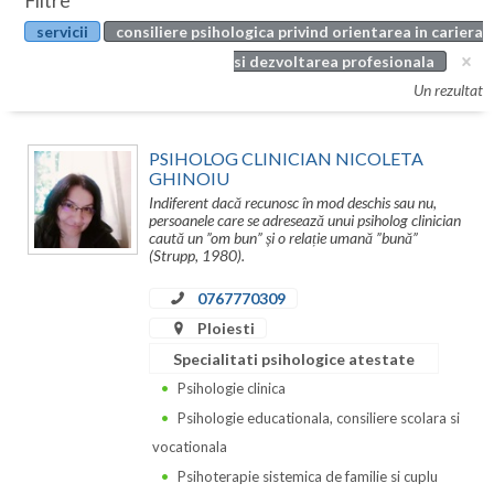
Filtre
Botosani
servicii
consiliere psihologica privind orientarea in cariera
Evenimente
Braila
si dezvoltarea profesionala
Cabinet
Un rezultat
Brasov
Membri
Bucuresti
PSIHOLOG CLINICIAN NICOLETA
GHINOIU
Buzau
Indiferent dacă recunosc în mod deschis sau nu,
persoanele care se adresează unui psiholog clinician
Calarasi
caută un ”om bun” și o relație umană ”bună”
(Strupp, 1980).
Caras-Severin
0767770309
Cluj
Ploiesti
Specialitati psihologice atestate
Constanta
Psihologie clinica
Covasna
Psihologie educationala, consiliere scolara si
vocationala
Dambovita
Psihoterapie sistemica de familie si cuplu