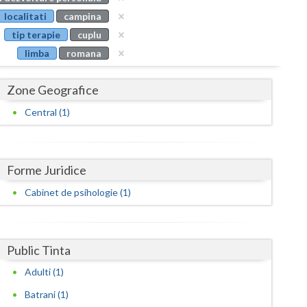
Buzau
localitati
campina
tip terapie
cuplu
Calarasi
limba
romana
Caras-Severin
Zone Geografice
Cluj
Central (1)
Constanta
Covasna
Forme Juridice
Dambovita
Cabinet de psihologie (1)
Dolj
Galati
Public Tinta
Giurgiu
Adulti (1)
Gorj
Batrani (1)