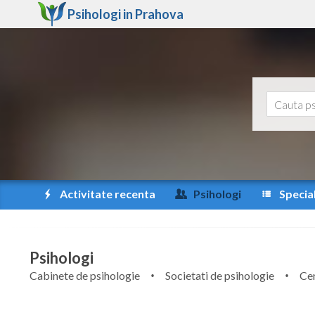
Psihologi in
Prahova
Activitate recenta
Psihologi
Special
Psihologi
Cabinete de psihologie
Societati de psihologie
Cen