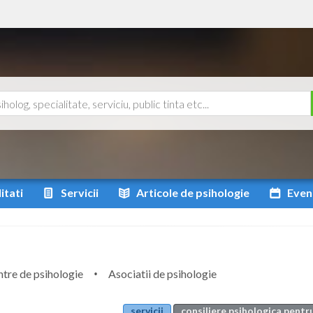
itati
Servicii
Articole
de psihologie
Even
tre de psihologie
Asociatii de psihologie
servicii
consiliere psihologica pentr