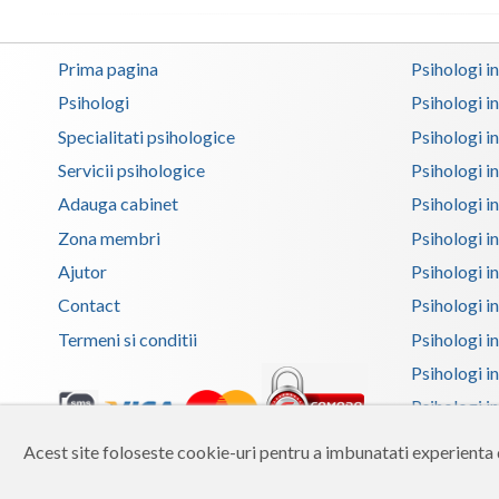
Prima pagina
Psihologi i
Psihologi
Psihologi i
Specialitati psihologice
Psihologi i
Servicii psihologice
Psihologi i
Adauga cabinet
Psihologi i
Zona membri
Psihologi i
Ajutor
Psihologi in
Contact
Psihologi i
Termeni si conditii
Psihologi in
Psihologi i
Psihologi in
Psihologi i
Acest site foloseste cookie-uri pentru a imbunatati experienta d
Copyright 2026 Reframing SRL
Psihologi i