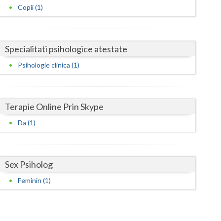
Harghita
Copii (1)
Hunedoara
Ialomita
Specialitati psihologice atestate
Iasi
Psihologie clinica (1)
Ilfov
Maramures
Terapie Online Prin Skype
Mehedinti
Da (1)
Mures
Neamt
Sex Psiholog
Olt
Feminin (1)
Prahova
Salaj