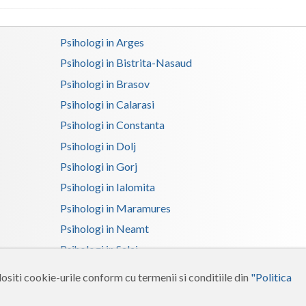
Satu-Mare
Psihologi in Arges
Sibiu
Psihologi in Bistrita-Nasaud
Suceava
Psihologi in Brasov
Psihologi in Calarasi
Teleorman
Psihologi in Constanta
Timis
Psihologi in Dolj
Tulcea
Psihologi in Gorj
Psihologi in Ialomita
Valcea
Psihologi in Maramures
Vaslui
Psihologi in Neamt
Vrancea
Psihologi in Salaj
Psihologi in Suceava
ositi cookie-urile conform cu termenii si conditiile din
"Politica
Psihologi in Tulcea