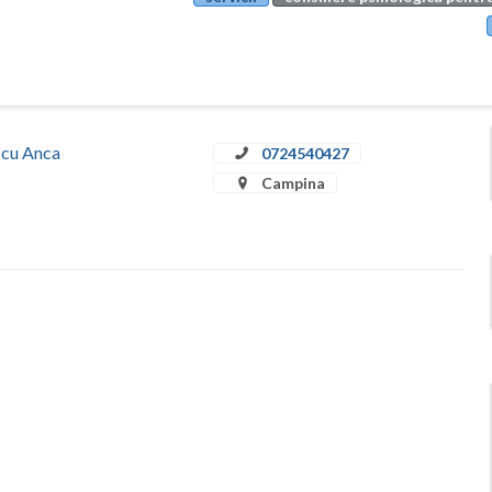
escu Anca
0724540427
Campina