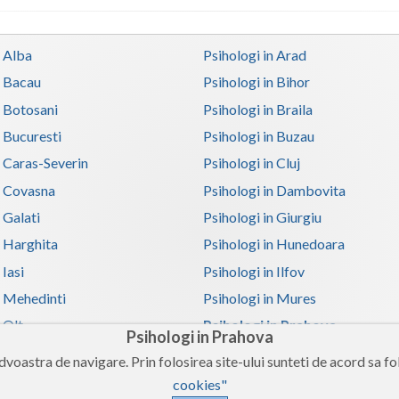
n Alba
Psihologi in Arad
n Bacau
Psihologi in Bihor
n Botosani
Psihologi in Braila
n Bucuresti
Psihologi in Buzau
n Caras-Severin
Psihologi in Cluj
n Covasna
Psihologi in Dambovita
 Galati
Psihologi in Giurgiu
n Harghita
Psihologi in Hunedoara
 Iasi
Psihologi in Ilfov
n Mehedinti
Psihologi in Mures
 Olt
Psihologi in Prahova
Psihologi in Prahova
n Satu-Mare
Psihologi in Sibiu
voastra de navigare. Prin folosirea site-ului sunteti de acord sa fol
n Teleorman
Psihologi in Timis
cookies"