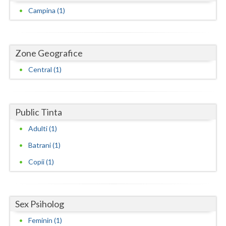
Dolj
Campina (1)
Galati
Giurgiu
Zone Geografice
Gorj
Central (1)
Harghita
Hunedoara
Public Tinta
Ialomita
Adulti (1)
Iasi
Batrani (1)
Copii (1)
Ilfov
Maramures
Sex Psiholog
Mehedinti
Feminin (1)
Mures