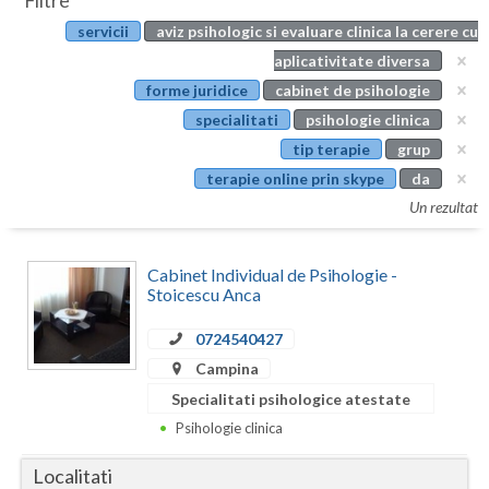
Filtre
Botosani
servicii
aviz psihologic si evaluare clinica la cerere cu
Evenimente
Braila
aplicativitate diversa
Cabinet
forme juridice
cabinet de psihologie
Brasov
specialitati
psihologie clinica
Membri
Bucuresti
tip terapie
grup
terapie online prin skype
da
Buzau
Un rezultat
Calarasi
Cabinet Individual de Psihologie -
Caras-Severin
Stoicescu Anca
Cluj
0724540427
Constanta
Campina
Specialitati psihologice atestate
Covasna
Psihologie clinica
Dambovita
Localitati