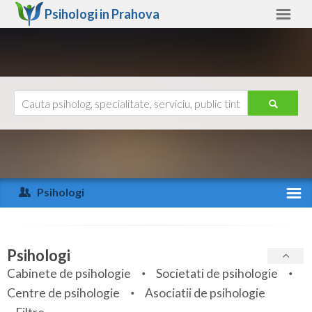
Psihologi in
Prahova
Prahova
Alte judete
Ajutor
Contact
Alba
Arad
Psihologi
Arges
Activitate recenta
Bacau
Specialitati
Psihologi
Bihor
Cabinete de psihologie
Societati de psihologie
Servicii
Centre de psihologie
Asociatii de psihologie
Bistrita-Nasaud
Articole