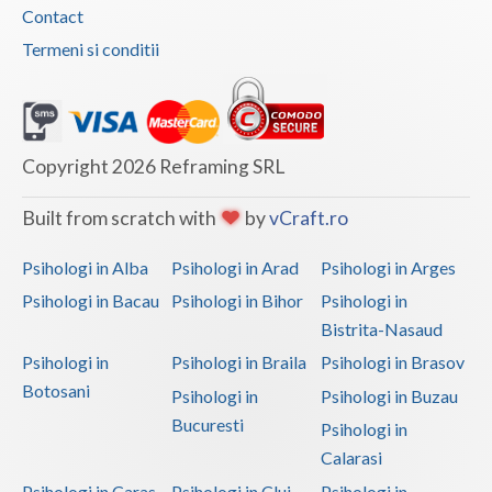
Contact
Vaslui
Termeni si conditii
Vrancea
Copyright 2026 Reframing SRL
Built from scratch with
by
vCraft.ro
Psihologi in Alba
Psihologi in Arad
Psihologi in Arges
Psihologi in Bacau
Psihologi in Bihor
Psihologi in
Bistrita-Nasaud
Psihologi in
Psihologi in Braila
Psihologi in Brasov
Botosani
Psihologi in
Psihologi in Buzau
Bucuresti
Psihologi in
Calarasi
Psihologi in Caras-
Psihologi in Cluj
Psihologi in