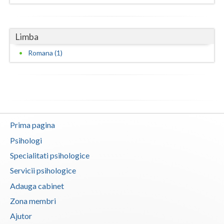
Neamt
Limba
Olt
Romana (1)
Prahova
Salaj
Satu-Mare
Sibiu
Prima pagina
Suceava
Psihologi
Specialitati psihologice
Teleorman
Servicii psihologice
Timis
Adauga cabinet
Tulcea
Zona membri
Ajutor
Valcea