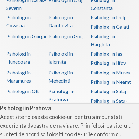
Severin
Constanta
Psihologi in
Psihologi in
Psihologi in Dolj
Covasna
Dambovita
Psihologi in Galati
Psihologi in Giurgiu
Psihologi in Gorj
Psihologi in
Harghita
Psihologi in
Psihologi in
Psihologi in Iasi
Hunedoara
Ialomita
Psihologi in Ilfov
Psihologi in
Psihologi in
Psihologi in Mures
Maramures
Mehedinti
Psihologi in Neamt
Psihologi in Olt
Psihologi in
Psihologi in Salaj
Prahova
Psihologi in Satu-
Psihologi in Prahova
Mare
Acest site foloseste cookie-uri pentru a imbunatati
Psihologi in Sibiu
Psihologi in
Psihologi in
experienta dvoastra de navigare. Prin folosirea site-ului
Suceava
Teleorman
sunteti de acord sa folositi cookie-urile conform cu
Psihologi in Timis
Psihologi in Tulcea
Psihologi in Valcea