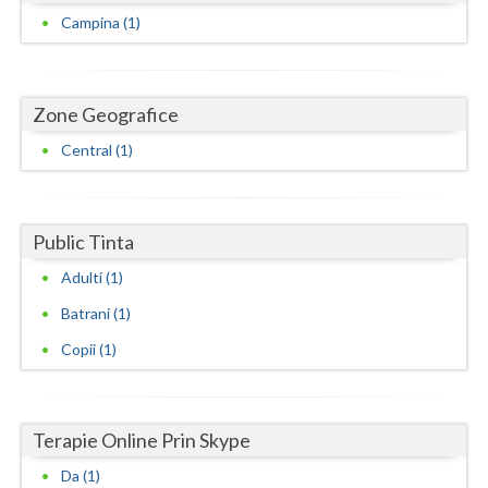
Dolj
Campina (1)
Galati
Giurgiu
Zone Geografice
Gorj
Central (1)
Harghita
Hunedoara
Public Tinta
Ialomita
Adulti (1)
Iasi
Batrani (1)
Copii (1)
Ilfov
Maramures
Terapie Online Prin Skype
Mehedinti
Da (1)
Mures