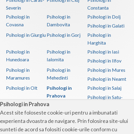
Severin
Constanta
Psihologi in
Psihologi in
Psihologi in Dolj
Covasna
Dambovita
Psihologi in Galati
Psihologi in Giurgiu
Psihologi in Gorj
Psihologi in
Harghita
Psihologi in
Psihologi in
Psihologi in Iasi
Hunedoara
Ialomita
Psihologi in Ilfov
Psihologi in
Psihologi in
Psihologi in Mures
Maramures
Mehedinti
Psihologi in Neamt
Psihologi in Olt
Psihologi in
Psihologi in Salaj
Prahova
Psihologi in Satu-
Psihologi in Prahova
Mare
Acest site foloseste cookie-uri pentru a imbunatati
Psihologi in Sibiu
Psihologi in
Psihologi in
experienta dvoastra de navigare. Prin folosirea site-ului
Suceava
Teleorman
sunteti de acord sa folositi cookie-urile conform cu
Psihologi in Timis
Psihologi in Tulcea
Psihologi in Valcea