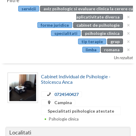
Filtre
Botosani
servicii
aviz psihologic si evaluare clinica la cerere cu
Evenimente
Braila
aplicativitate diversa
Cabinet
forme juridice
cabinet de psihologie
Brasov
specialitati
psihologie clinica
Membri
Bucuresti
tip terapie
grup
limba
romana
Buzau
Un rezultat
Calarasi
Cabinet Individual de Psihologie -
Caras-Severin
Stoicescu Anca
Cluj
0724540427
Constanta
Campina
Specialitati psihologice atestate
Covasna
Psihologie clinica
Dambovita
Localitati