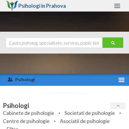
Psihologi in
Prahova
Prahova
Alte judete
Ajutor
Contact
Alba
Arad
Psihologi
Arges
Activitate recenta
Bacau
Specialitati
Psihologi
Bihor
Cabinete de psihologie
Societati de psihologie
Servicii
Centre de psihologie
Asociatii de psihologie
Bistrita-Nasaud
Articole