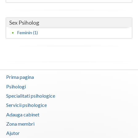
Neamt
Sex Psiholog
Olt
Feminin (1)
Prahova
Salaj
Satu-Mare
Sibiu
Prima pagina
Suceava
Psihologi
Specialitati psihologice
Teleorman
Servicii psihologice
Timis
Adauga cabinet
Tulcea
Zona membri
Ajutor
Valcea