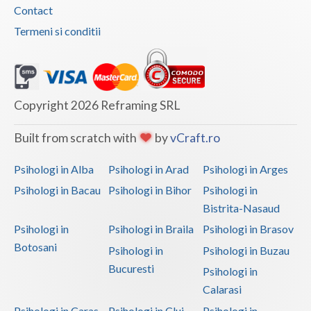
Contact
Vaslui
Termeni si conditii
Vrancea
Copyright 2026 Reframing SRL
Built from scratch with
by
vCraft.ro
Psihologi in Alba
Psihologi in Arad
Psihologi in Arges
Psihologi in Bacau
Psihologi in Bihor
Psihologi in
Bistrita-Nasaud
Psihologi in
Psihologi in Braila
Psihologi in Brasov
Botosani
Psihologi in
Psihologi in Buzau
Bucuresti
Psihologi in
Calarasi
Psihologi in Caras-
Psihologi in Cluj
Psihologi in