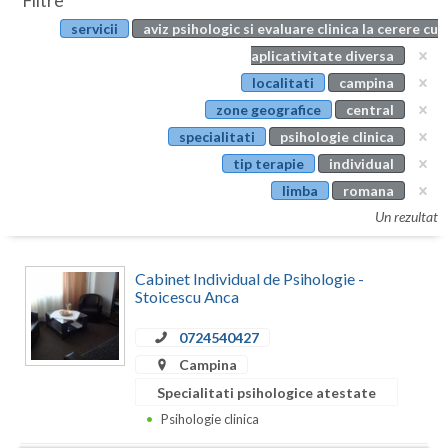
Filtre
Botosani
servicii
aviz psihologic si evaluare clinica la cerere cu
Evenimente
Braila
aplicativitate diversa
Cabinet
localitati
campina
Brasov
zone geografice
central
Membri
Bucuresti
specialitati
psihologie clinica
tip terapie
individual
Buzau
limba
romana
Calarasi
Un rezultat
Caras-Severin
Cabinet Individual de Psihologie -
Cluj
Stoicescu Anca
Constanta
0724540427
Campina
Covasna
Specialitati psihologice atestate
Dambovita
Psihologie clinica