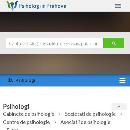
Psihologi in
Prahova
Prahova
Alte judete
Ajutor
Contact
Alba
Arad
Psihologi
Arges
Activitate recenta
Bacau
Specialitati
Psihologi
Bihor
Cabinete de psihologie
Societati de psihologie
Servicii
Centre de psihologie
Asociatii de psihologie
Bistrita-Nasaud
Articole