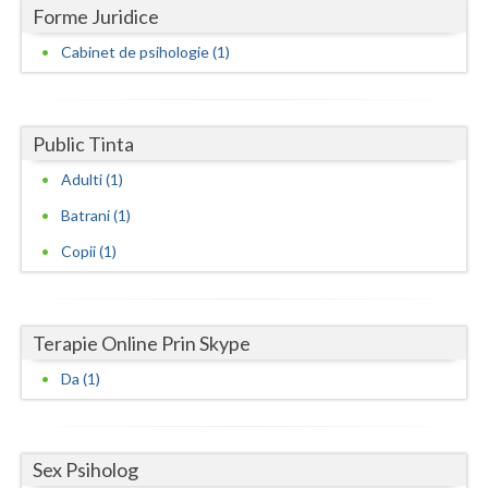
Dolj
Forme Juridice
Galati
Cabinet de psihologie (1)
Giurgiu
Gorj
Public Tinta
Harghita
Adulti (1)
Batrani (1)
Hunedoara
Copii (1)
Ialomita
Iasi
Terapie Online Prin Skype
Ilfov
Da (1)
Maramures
Mehedinti
Sex Psiholog
Mures