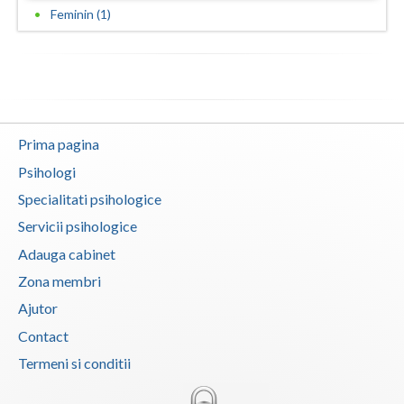
Feminin (1)
Neamt
Olt
Prahova
Salaj
Prima pagina
Psihologi
Satu-Mare
Specialitati psihologice
Sibiu
Servicii psihologice
Suceava
Adauga cabinet
Zona membri
Teleorman
Ajutor
Timis
Contact
Tulcea
Termeni si conditii
Valcea