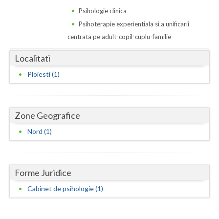
Dolj
Psihologie clinica
Galati
Psihoterapie experientiala si a unificarii
centrata pe adult-copil-cuplu-familie
Giurgiu
Localitati
Gorj
Ploiesti (1)
Harghita
Hunedoara
Zone Geografice
Ialomita
Nord (1)
Iasi
Ilfov
Forme Juridice
Maramures
Cabinet de psihologie (1)
Mehedinti
Mures