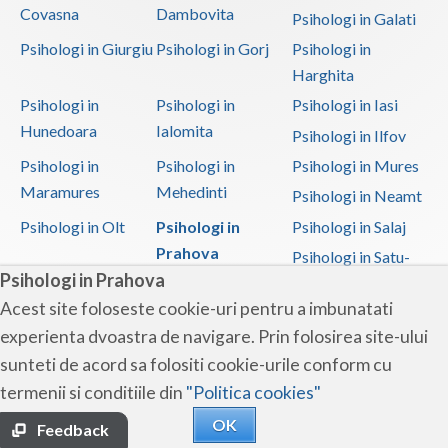
Covasna
Dambovita
Psihologi in Galati
Psihologi in Giurgiu
Psihologi in Gorj
Psihologi in
Harghita
Psihologi in
Psihologi in
Psihologi in Iasi
Hunedoara
Ialomita
Psihologi in Ilfov
Psihologi in
Psihologi in
Psihologi in Mures
Maramures
Mehedinti
Psihologi in Neamt
Psihologi in Olt
Psihologi in
Psihologi in Salaj
Prahova
Psihologi in Satu-
Psihologi in Prahova
Mare
Acest site foloseste cookie-uri pentru a imbunatati
Psihologi in Sibiu
Psihologi in
Psihologi in
experienta dvoastra de navigare. Prin folosirea site-ului
Suceava
Teleorman
sunteti de acord sa folositi cookie-urile conform cu
Psihologi in Timis
Psihologi in Tulcea
Psihologi in Valcea
termenii si conditiile din
"Politica cookies"
Psihologi in Vaslui
Psihologi in
OK
Vrancea
Feedback