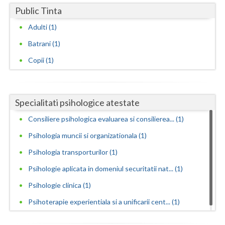
Public Tinta
Neamt
Adulti (1)
Olt
Batrani (1)
Prahova
Copii (1)
Salaj
Satu-Mare
Specialitati psihologice atestate
Sibiu
Consiliere psihologica evaluarea si consilierea... (1)
Psihologia muncii si organizationala (1)
Suceava
Psihologia transporturilor (1)
Teleorman
Psihologie aplicata in domeniul securitatii nat... (1)
Timis
Psihologie clinica (1)
Tulcea
Psihoterapie experientiala si a unificarii cent... (1)
Valcea