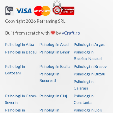
Copyright 2026 Reframing SRL
Built from scratch with
by
vCraft.ro
Psihologi in Alba
Psihologi in Arad
Psihologi in Arges
Psihologi in Bacau
Psihologi in Bihor
Psihologi in
Bistrita-Nasaud
Psihologi in
Psihologi in Braila
Psihologi in Brasov
Botosani
Psihologi in
Psihologi in Buzau
Bucuresti
Psihologi in
Calarasi
Psihologi in Caras-
Psihologi in Cluj
Psihologi in
Severin
Constanta
Psihologi in
Psihologi in
Psihologi in Dolj