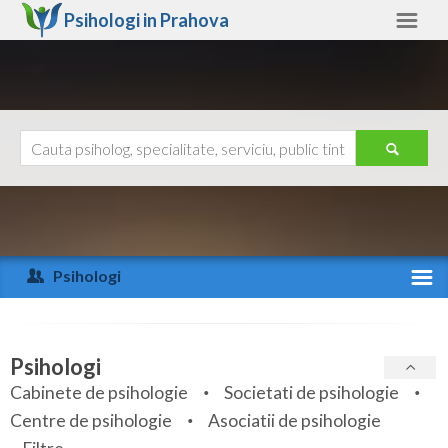
Psihologi in
Prahova
Prahova
Alte judete
Ajutor
Contact
Alba
Arad
Psihologi
Arges
Activitate recenta
Bacau
Specialitati
Psihologi
Bihor
Cabinete de psihologie
Societati de psihologie
Servicii
Centre de psihologie
Asociatii de psihologie
Bistrita-Nasaud
Articole