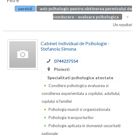
Filtre
Botosani
servicii
aviz psihologic pentru obtinerea permisului de
Evenimente
Braila
conducere - evaluare psihologica
Cabinet
Un rezultat
Brasov
Membri
Bucuresti
Cabinet Individual de Psihologie -
Stefanoiu Simona
Buzau
0744237554
Calarasi
Ploiesti
Caras-Severin
Specialitati psihologice atestate
Consiliere psihologica evaluarea si
Cluj
consilierea experientiala a copilului, adultului,
Constanta
cuplului si familiei
Psihologia muncii si organizationala
Covasna
Psihologia transporturilor
Dambovita
Psihologie aplicata in domeniul securitatii
nationale