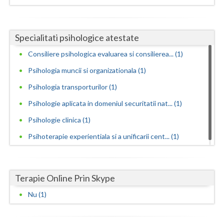
Neamt
Specialitati psihologice atestate
Olt
Consiliere psihologica evaluarea si consilierea... (1)
Prahova
Psihologia muncii si organizationala (1)
Salaj
Psihologia transporturilor (1)
Satu-Mare
Psihologie aplicata in domeniul securitatii nat... (1)
Sibiu
Psihologie clinica (1)
Psihoterapie experientiala si a unificarii cent... (1)
Suceava
Teleorman
Terapie Online Prin Skype
Timis
Nu (1)
Tulcea
Valcea