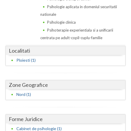
Dolj
Psihologie aplicata in domeniul securitatii
Galati
nationale
Psihologie clinica
Giurgiu
Psihoterapie experientiala si a unificarii
Gorj
centrata pe adult-copil-cuplu-familie
Harghita
Localitati
Hunedoara
Ploiesti (1)
Ialomita
Iasi
Zone Geografice
Nord (1)
Ilfov
Maramures
Mehedinti
Forme Juridice
Cabinet de psihologie (1)
Mures