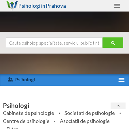
Psihologi in
Prahova
Prahova
Alte judete
Ajutor
Contact
Alba
Arad
Psihologi
Arges
Activitate recenta
Bacau
Specialitati
Psihologi
Bihor
Cabinete de psihologie
Societati de psihologie
Servicii
Centre de psihologie
Asociatii de psihologie
Bistrita-Nasaud
Articole