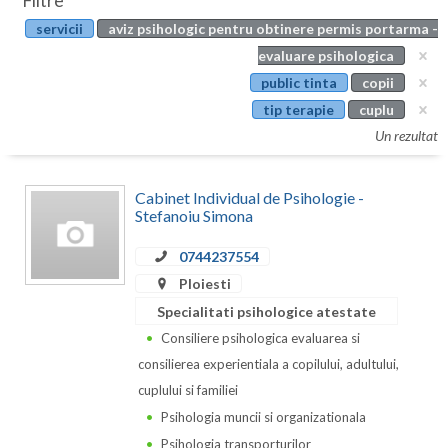
Filtre
Botosani
servicii
aviz psihologic pentru obtinere permis portarma -
Evenimente
Braila
evaluare psihologica
Cabinet
public tinta
copii
Brasov
tip terapie
cuplu
Membri
Bucuresti
Un rezultat
Buzau
Cabinet Individual de Psihologie -
Calarasi
Stefanoiu Simona
Caras-Severin
0744237554
Ploiesti
Cluj
Specialitati psihologice atestate
Constanta
Consiliere psihologica evaluarea si
consilierea experientiala a copilului, adultului,
Covasna
cuplului si familiei
Dambovita
Psihologia muncii si organizationala
Psihologia transporturilor