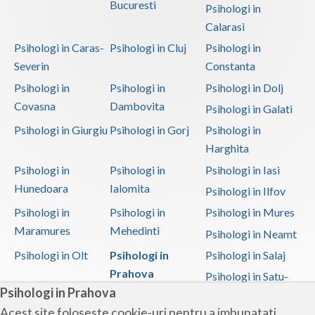
Bucuresti
Psihologi in
Calarasi
Psihologi in Caras-
Psihologi in Cluj
Psihologi in
Severin
Constanta
Psihologi in
Psihologi in
Psihologi in Dolj
Covasna
Dambovita
Psihologi in Galati
Psihologi in Giurgiu
Psihologi in Gorj
Psihologi in
Harghita
Psihologi in
Psihologi in
Psihologi in Iasi
Hunedoara
Ialomita
Psihologi in Ilfov
Psihologi in
Psihologi in
Psihologi in Mures
Maramures
Mehedinti
Psihologi in Neamt
Psihologi in Olt
Psihologi in
Psihologi in Salaj
Prahova
Psihologi in Satu-
Psihologi in Prahova
Mare
Acest site foloseste cookie-uri pentru a imbunatati