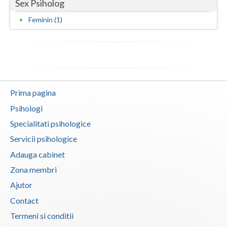
Sex Psiholog
Neamt
Feminin (1)
Olt
Prahova
Salaj
Prima pagina
Satu-Mare
Psihologi
Sibiu
Specialitati psihologice
Servicii psihologice
Suceava
Adauga cabinet
Teleorman
Zona membri
Timis
Ajutor
Contact
Tulcea
Termeni si conditii
Valcea