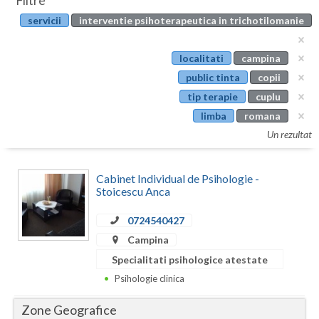
Filtre
Botosani
servicii
interventie psihoterapeutica in trichotilomanie
Evenimente
Braila
Cabinet
localitati
campina
Brasov
public tinta
copii
Membri
Bucuresti
tip terapie
cuplu
limba
romana
Buzau
Un rezultat
Calarasi
Cabinet Individual de Psihologie -
Caras-Severin
Stoicescu Anca
Cluj
0724540427
Constanta
Campina
Specialitati psihologice atestate
Covasna
Psihologie clinica
Dambovita
Zone Geografice