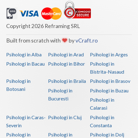
Vaslui
Vrancea
Copyright 2026 Reframing SRL
Built from scratch with
by
vCraft.ro
Psihologi in Alba
Psihologi in Arad
Psihologi in Arges
Psihologi in Bacau
Psihologi in Bihor
Psihologi in
Bistrita-Nasaud
Psihologi in
Psihologi in Braila
Psihologi in Brasov
Botosani
Psihologi in
Psihologi in Buzau
Bucuresti
Psihologi in
Calarasi
Psihologi in Caras-
Psihologi in Cluj
Psihologi in
Severin
Constanta
Psihologi in
Psihologi in
Psihologi in Dolj