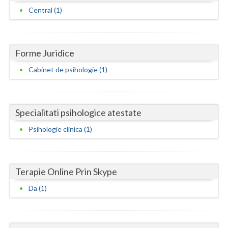
Dolj
Central (1)
Galati
Giurgiu
Forme Juridice
Gorj
Cabinet de psihologie (1)
Harghita
Hunedoara
Specialitati psihologice atestate
Ialomita
Psihologie clinica (1)
Iasi
Ilfov
Terapie Online Prin Skype
Maramures
Da (1)
Mehedinti
Mures