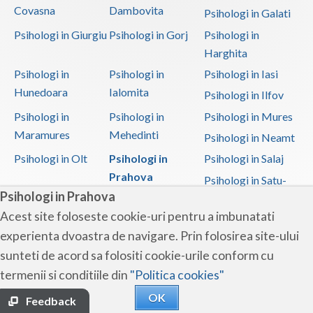
Covasna
Dambovita
Psihologi in Galati
Psihologi in Giurgiu
Psihologi in Gorj
Psihologi in
Harghita
Psihologi in
Psihologi in
Psihologi in Iasi
Hunedoara
Ialomita
Psihologi in Ilfov
Psihologi in
Psihologi in
Psihologi in Mures
Maramures
Mehedinti
Psihologi in Neamt
Psihologi in Olt
Psihologi in
Psihologi in Salaj
Prahova
Psihologi in Satu-
Psihologi in Prahova
Mare
Acest site foloseste cookie-uri pentru a imbunatati
Psihologi in Sibiu
Psihologi in
Psihologi in
experienta dvoastra de navigare. Prin folosirea site-ului
Suceava
Teleorman
sunteti de acord sa folositi cookie-urile conform cu
Psihologi in Timis
Psihologi in Tulcea
Psihologi in Valcea
termenii si conditiile din
"Politica cookies"
Psihologi in Vaslui
Psihologi in
OK
Vrancea
Feedback