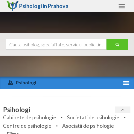
Psihologi in
Prahova
Prahova
Alte judete
Ajutor
Contact
Alba
Arad
Psihologi
Arges
Activitate recenta
Bacau
Specialitati
Psihologi
Bihor
Cabinete de psihologie
Societati de psihologie
Servicii
Centre de psihologie
Asociatii de psihologie
Bistrita-Nasaud
Articole