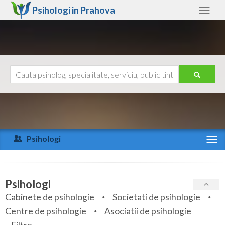
Psihologi in
Prahova
Prahova
Alte judete
Ajutor
Contact
Alba
Arad
Psihologi
Arges
Activitate recenta
Bacau
Specialitati
Psihologi
Bihor
Cabinete de psihologie
Societati de psihologie
Servicii
Centre de psihologie
Asociatii de psihologie
Bistrita-Nasaud
Articole