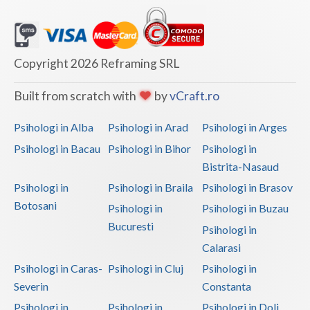
Copyright 2026 Reframing SRL
Built from scratch with
by
vCraft.ro
Psihologi in Alba
Psihologi in Arad
Psihologi in Arges
Psihologi in Bacau
Psihologi in Bihor
Psihologi in
Bistrita-Nasaud
Psihologi in
Psihologi in Braila
Psihologi in Brasov
Botosani
Psihologi in
Psihologi in Buzau
Bucuresti
Psihologi in
Calarasi
Psihologi in Caras-
Psihologi in Cluj
Psihologi in
Severin
Constanta
Psihologi in
Psihologi in
Psihologi in Dolj