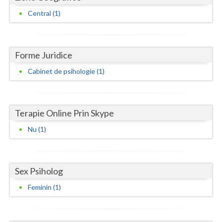
Central (1)
Neamt
Olt
Forme Juridice
Prahova
Cabinet de psihologie (1)
Salaj
Satu-Mare
Terapie Online Prin Skype
Sibiu
Nu (1)
Suceava
Teleorman
Sex Psiholog
Timis
Feminin (1)
Tulcea
Valcea