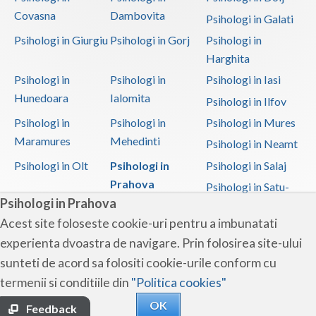
Covasna
Dambovita
Psihologi in Galati
Psihologi in Giurgiu
Psihologi in Gorj
Psihologi in
Harghita
Psihologi in
Psihologi in
Psihologi in Iasi
Hunedoara
Ialomita
Psihologi in Ilfov
Psihologi in
Psihologi in
Psihologi in Mures
Maramures
Mehedinti
Psihologi in Neamt
Psihologi in Olt
Psihologi in
Psihologi in Salaj
Prahova
Psihologi in Satu-
Psihologi in Prahova
Mare
Acest site foloseste cookie-uri pentru a imbunatati
Psihologi in Sibiu
Psihologi in
Psihologi in
experienta dvoastra de navigare. Prin folosirea site-ului
Suceava
Teleorman
sunteti de acord sa folositi cookie-urile conform cu
Psihologi in Timis
Psihologi in Tulcea
Psihologi in Valcea
termenii si conditiile din
"Politica cookies"
Psihologi in Vaslui
Psihologi in
OK
Vrancea
Feedback