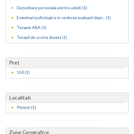
Dolj
Dezvoltare personala pentru adulti (1)
Galati
Examinari psihologice in vederea evaluarii depr... (1)
Giurgiu
Terapie ABA (1)
Gorj
Terapii de scurta durata (1)
Harghita
Hunedoara
Pret
150 (1)
Ialomita
Iasi
Localitati
Ilfov
Ploiești (1)
Maramures
Mehedinti
Zone Geografice
Mures