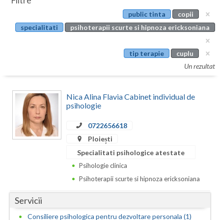
Filtre
Botosani
public tinta
copii
Evenimente
Braila
specialitati
psihoterapii scurte si hipnoza ericksoniana
Cabinet
Brasov
tip terapie
cuplu
Membri
Bucuresti
Un rezultat
Buzau
Nica Alina Flavia Cabinet individual de
Calarasi
psihologie
Caras-Severin
0722656618
Ploiești
Cluj
Specialitati psihologice atestate
Constanta
Psihologie clinica
Psihoterapii scurte si hipnoza ericksoniana
Covasna
Servicii
Dambovita
Consiliere psihologica pentru dezvoltare personala (1)