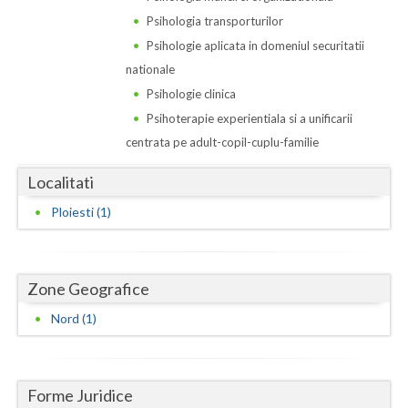
Dolj
Psihologia transporturilor
Galati
Psihologie aplicata in domeniul securitatii
nationale
Giurgiu
Psihologie clinica
Gorj
Psihoterapie experientiala si a unificarii
centrata pe adult-copil-cuplu-familie
Harghita
Localitati
Hunedoara
Ploiesti (1)
Ialomita
Iasi
Zone Geografice
Ilfov
Nord (1)
Maramures
Mehedinti
Forme Juridice
Mures