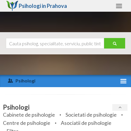
Psihologi in
Prahova
Prahova
Alte judete
Ajutor
Contact
Alba
Arad
Psihologi
Arges
Activitate recenta
Bacau
Specialitati
Psihologi
Bihor
Cabinete de psihologie
Societati de psihologie
Servicii
Centre de psihologie
Asociatii de psihologie
Bistrita-Nasaud
Articole