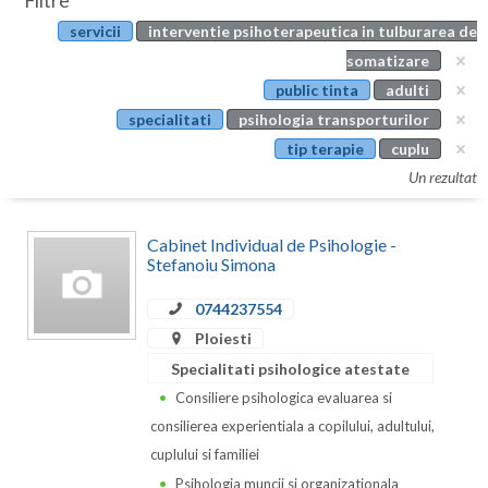
Filtre
Botosani
servicii
interventie psihoterapeutica in tulburarea de
Evenimente
Braila
somatizare
Cabinet
public tinta
adulti
Brasov
specialitati
psihologia transporturilor
Membri
Bucuresti
tip terapie
cuplu
Un rezultat
Buzau
Calarasi
Cabinet Individual de Psihologie -
Stefanoiu Simona
Caras-Severin
0744237554
Cluj
Ploiesti
Constanta
Specialitati psihologice atestate
Consiliere psihologica evaluarea si
Covasna
consilierea experientiala a copilului, adultului,
Dambovita
cuplului si familiei
Psihologia muncii si organizationala