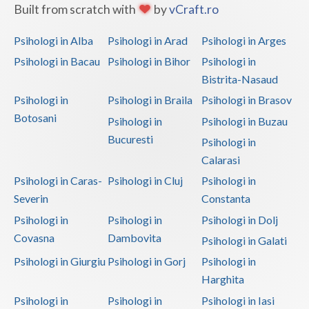
Built from scratch with
by
vCraft.ro
Psihologi in Alba
Psihologi in Arad
Psihologi in Arges
Psihologi in Bacau
Psihologi in Bihor
Psihologi in
Bistrita-Nasaud
Psihologi in
Psihologi in Braila
Psihologi in Brasov
Botosani
Psihologi in
Psihologi in Buzau
Bucuresti
Psihologi in
Calarasi
Psihologi in Caras-
Psihologi in Cluj
Psihologi in
Severin
Constanta
Psihologi in
Psihologi in
Psihologi in Dolj
Covasna
Dambovita
Psihologi in Galati
Psihologi in Giurgiu
Psihologi in Gorj
Psihologi in
Harghita
Psihologi in
Psihologi in
Psihologi in Iasi