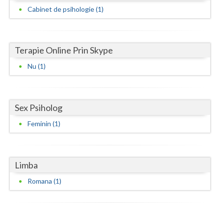
Cabinet de psihologie (1)
Neamt
Olt
Terapie Online Prin Skype
Prahova
Nu (1)
Salaj
Satu-Mare
Sex Psiholog
Sibiu
Feminin (1)
Suceava
Teleorman
Limba
Timis
Romana (1)
Tulcea
Valcea