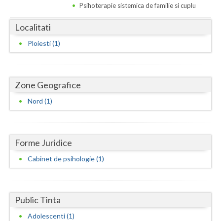
Dolj
Psihoterapie sistemica de familie si cuplu
Galati
Localitati
Giurgiu
Ploiesti (1)
Gorj
Harghita
Zone Geografice
Hunedoara
Nord (1)
Ialomita
Iasi
Forme Juridice
Cabinet de psihologie (1)
Ilfov
Maramures
Public Tinta
Mehedinti
Adolescenti (1)
Mures