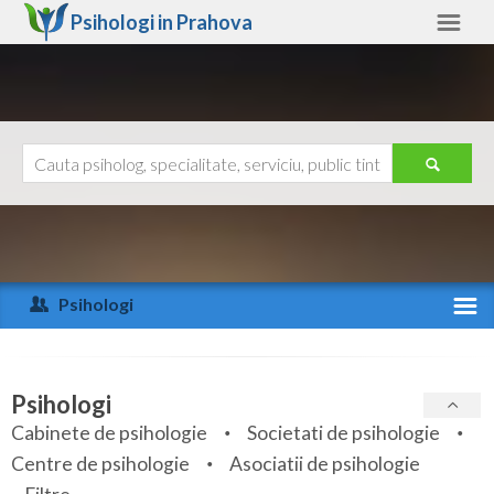
Psihologi in
Prahova
Prahova
Alte judete
Ajutor
Contact
Alba
Arad
Psihologi
Arges
Activitate recenta
Bacau
Specialitati
Psihologi
Bihor
Cabinete de psihologie
Societati de psihologie
Servicii
Centre de psihologie
Asociatii de psihologie
Bistrita-Nasaud
Articole