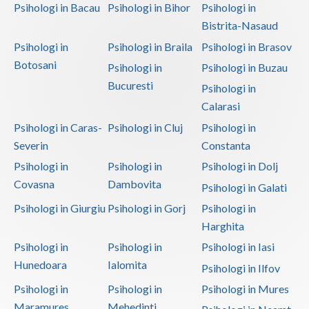
Psihologi in Bacau
Psihologi in Bihor
Psihologi in
Bistrita-Nasaud
Psihologi in
Psihologi in Braila
Psihologi in Brasov
Botosani
Psihologi in
Psihologi in Buzau
Bucuresti
Psihologi in
Calarasi
Psihologi in Caras-
Psihologi in Cluj
Psihologi in
Severin
Constanta
Psihologi in
Psihologi in
Psihologi in Dolj
Covasna
Dambovita
Psihologi in Galati
Psihologi in Giurgiu
Psihologi in Gorj
Psihologi in
Harghita
Psihologi in
Psihologi in
Psihologi in Iasi
Hunedoara
Ialomita
Psihologi in Ilfov
Psihologi in
Psihologi in
Psihologi in Mures
Maramures
Mehedinti