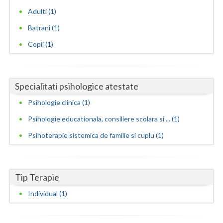
Adulti (1)
Neamt
Batrani (1)
Olt
Copii (1)
Prahova
Salaj
Specialitati psihologice atestate
Satu-Mare
Psihologie clinica (1)
Sibiu
Psihologie educationala, consiliere scolara si ... (1)
Psihoterapie sistemica de familie si cuplu (1)
Suceava
Teleorman
Tip Terapie
Timis
Individual (1)
Tulcea
Valcea