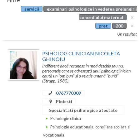
Filtre
Botosani
servicii
examinari psihologice in vederea prelungirii
Evenimente
Braila
concediului maternal
Cabinet
pret
200
Brasov
Un rezultat
Membri
Bucuresti
PSIHOLOG CLINICIAN NICOLETA
Buzau
GHINOIU
Indiferent dacă recunosc în mod deschis sau nu,
Calarasi
persoanele care se adresează unui psiholog clinician
caută un ”om bun” și o relație umană ”bună”
Caras-Severin
(Strupp, 1980).
Cluj
0767770309
Ploiesti
Constanta
Specialitati psihologice atestate
Covasna
Psihologie clinica
Psihologie educationala, consiliere scolara si
Dambovita
vocationala