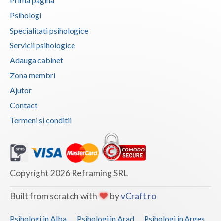
Prima pagina
Vaslui
Psihologi
Specialitati psihologice
Vrancea
Servicii psihologice
Adauga cabinet
Zona membri
Ajutor
Contact
Termeni si conditii
Copyright 2026 Reframing SRL
Built from scratch with
by
vCraft.ro
Psihologi in Alba
Psihologi in Arad
Psihologi in Arges