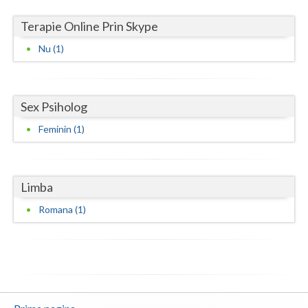
Neamt
Terapie Online Prin Skype
Nu (1)
Olt
Prahova
Sex Psiholog
Salaj
Feminin (1)
Satu-Mare
Sibiu
Limba
Suceava
Romana (1)
Teleorman
Timis
Tulcea
Valcea