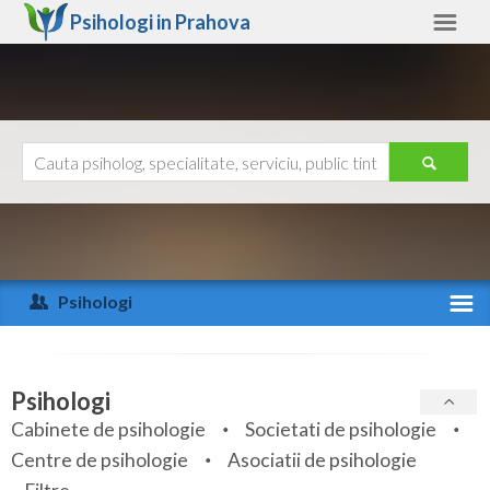
Psihologi in
Prahova
Prahova
Alte judete
Ajutor
Contact
Alba
Arad
Psihologi
Arges
Activitate recenta
Bacau
Specialitati
Psihologi
Bihor
Cabinete de psihologie
Societati de psihologie
Servicii
Centre de psihologie
Asociatii de psihologie
Bistrita-Nasaud
Articole