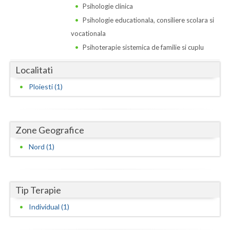
Dolj
Psihologie clinica
Psihologie educationala, consiliere scolara si
Galati
vocationala
Giurgiu
Psihoterapie sistemica de familie si cuplu
Gorj
Localitati
Harghita
Ploiesti (1)
Hunedoara
Ialomita
Zone Geografice
Iasi
Nord (1)
Ilfov
Maramures
Tip Terapie
Individual (1)
Mehedinti
Mures