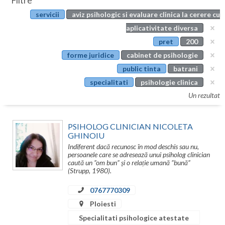
Filtre
Botosani
servicii
aviz psihologic si evaluare clinica la cerere cu
Evenimente
Braila
aplicativitate diversa
Cabinet
pret
200
Brasov
forme juridice
cabinet de psihologie
Membri
Bucuresti
public tinta
batrani
specialitati
psihologie clinica
Buzau
Un rezultat
Calarasi
PSIHOLOG CLINICIAN NICOLETA
Caras-Severin
GHINOIU
Indiferent dacă recunosc în mod deschis sau nu,
Cluj
persoanele care se adresează unui psiholog clinician
caută un ”om bun” și o relație umană ”bună”
Constanta
(Strupp, 1980).
Covasna
0767770309
Ploiesti
Dambovita
Specialitati psihologice atestate