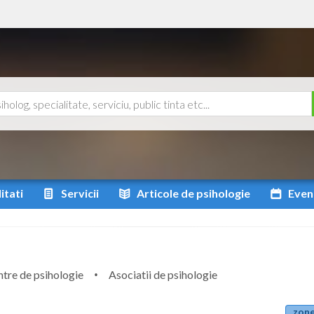
itati
Servicii
Articole
de psihologie
Even
tre de psihologie
Asociatii de psihologie
zone