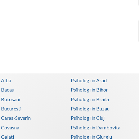
n Alba
Psihologi in Arad
n Bacau
Psihologi in Bihor
n Botosani
Psihologi in Braila
n Bucuresti
Psihologi in Buzau
n Caras-Severin
Psihologi in Cluj
n Covasna
Psihologi in Dambovita
 Galati
Psihologi in Giurgiu