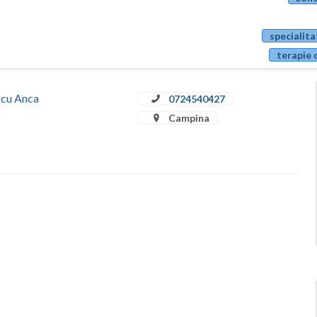
specialita
terapie 
escu Anca
0724540427
Campina