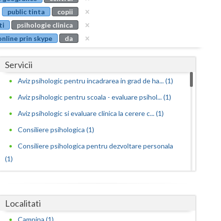
Buzau
public tinta
copii
ti
psihologie clinica
Calarasi
online prin skype
da
Caras-Severin
Servicii
Cluj
Aviz psihologic pentru incadrarea in grad de ha... (1)
Constanta
Aviz psihologic pentru scoala - evaluare psihol... (1)
Covasna
Aviz psihologic si evaluare clinica la cerere c... (1)
Dambovita
Consiliere psihologica (1)
Dolj
Consiliere psihologica pentru dezvoltare personala
(1)
Galati
Consiliere psihologica pentru persoane
Giurgiu
dependen... (1)
Localitati
Gorj
Evaluare psihologica pentru adoptie (1)
Campina (1)
Evaluare psihologica periodica pentru beneficia...