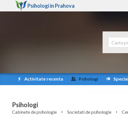
Psihologi in
Prahova
Activitate recenta
Psihologi
Special
Psihologi
Cabinete de psihologie
Societati de psihologie
Cen