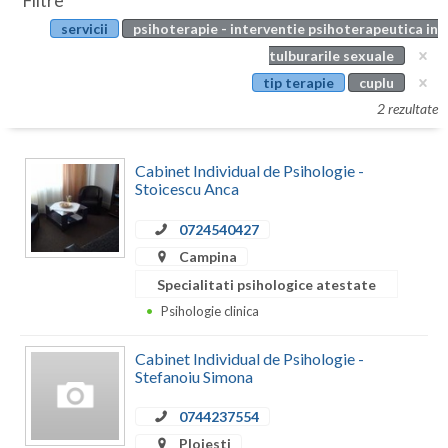
Filtre
Botosani
servicii
psihoterapie - interventie psihoterapeutica in
Evenimente
Braila
tulburarile sexuale
Cabinet
tip terapie
cuplu
Brasov
2 rezultate
Membri
Bucuresti
Cabinet Individual de Psihologie -
Buzau
Stoicescu Anca
Calarasi
0724540427
Caras-Severin
Campina
Specialitati psihologice atestate
Cluj
Psihologie clinica
Constanta
Cabinet Individual de Psihologie -
Covasna
Stefanoiu Simona
Dambovita
0744237554
Ploiesti