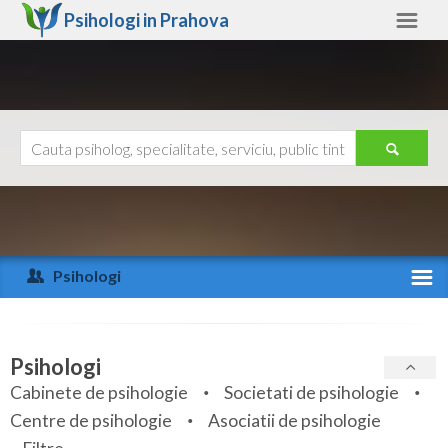
Psihologi in
Prahova
Prahova
Alte judete
Ajutor
Contact
Alba
Arad
Psihologi
Arges
Activitate recenta
Bacau
Specialitati
Psihologi
Bihor
Cabinete de psihologie
Societati de psihologie
Servicii
Centre de psihologie
Asociatii de psihologie
Bistrita-Nasaud
Articole