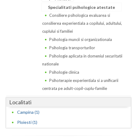
Dolj
Specialitati psihologice atestate
Galati
Consiliere psihologica evaluarea si
consilierea experientiala a copilului, adultului,
Giurgiu
cuplului si familiei
Gorj
Psihologia muncii si organizationala
Psihologia transporturilor
Harghita
Psihologie aplicata in domeniul securitatii
Hunedoara
nationale
Psihologie clinica
Ialomita
Psihoterapie experientiala si a unificarii
Iasi
centrata pe adult-copil-cuplu-familie
Ilfov
Localitati
Maramures
Campina (1)
Ploiesti (1)
Mehedinti
Mures