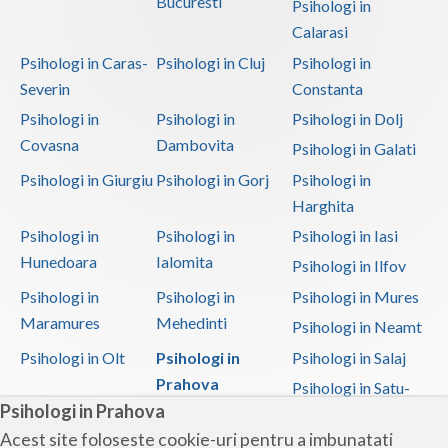
Bucuresti
Psihologi in
Calarasi
Psihologi in Caras-
Psihologi in Cluj
Psihologi in
Severin
Constanta
Psihologi in
Psihologi in
Psihologi in Dolj
Covasna
Dambovita
Psihologi in Galati
Psihologi in Giurgiu
Psihologi in Gorj
Psihologi in
Harghita
Psihologi in
Psihologi in
Psihologi in Iasi
Hunedoara
Ialomita
Psihologi in Ilfov
Psihologi in
Psihologi in
Psihologi in Mures
Maramures
Mehedinti
Psihologi in Neamt
Psihologi in Olt
Psihologi in
Psihologi in Salaj
Prahova
Psihologi in Satu-
Psihologi in Prahova
Mare
Acest site foloseste cookie-uri pentru a imbunatati
Psihologi in Sibiu
Psihologi in
Psihologi in