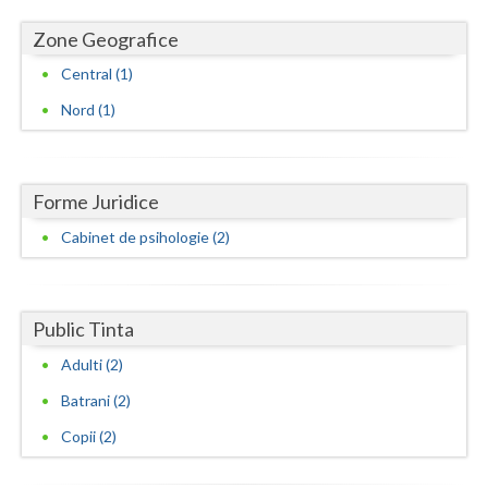
Zone Geografice
Neamt
Central (1)
Olt
Nord (1)
Prahova
Salaj
Forme Juridice
Satu-Mare
Cabinet de psihologie (2)
Sibiu
Suceava
Public Tinta
Teleorman
Adulti (2)
Timis
Batrani (2)
Tulcea
Copii (2)
Valcea