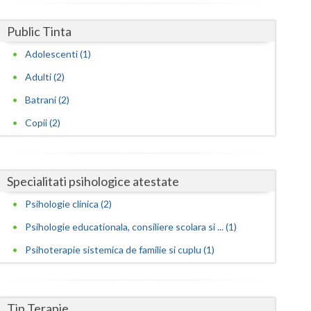
Harghita
Public Tinta
Hunedoara
Adolescenti (1)
Ialomita
Adulti (2)
Iasi
Batrani (2)
Ilfov
Copii (2)
Maramures
Mehedinti
Specialitati psihologice atestate
Mures
Psihologie clinica (2)
Neamt
Psihologie educationala, consiliere scolara si ... (1)
Psihoterapie sistemica de familie si cuplu (1)
Olt
Prahova
Tip Terapie
Salaj