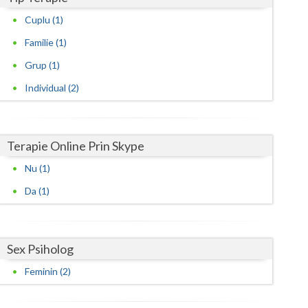
Cuplu (1)
Satu-Mare
Familie (1)
Sibiu
Grup (1)
Suceava
Individual (2)
Teleorman
Timis
Terapie Online Prin Skype
Tulcea
Nu (1)
Valcea
Da (1)
Vaslui
Vrancea
Sex Psiholog
Feminin (2)