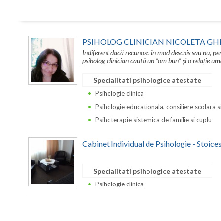
PSIHOLOG CLINICIAN NICOLETA GH
Indiferent dacă recunosc în mod deschis sau nu, pe
psiholog clinician caută un ”om bun” și o relație 
Specialitati psihologice atestate
Psihologie clinica
Psihologie educationala, consiliere scolara s
Psihoterapie sistemica de familie si cuplu
Cabinet Individual de Psihologie - Stoic
Specialitati psihologice atestate
Psihologie clinica