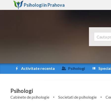
Psihologi in
Prahova
Activitate recenta
Psihologi
Special
Psihologi
Cabinete de psihologie
Societati de psihologie
Cen