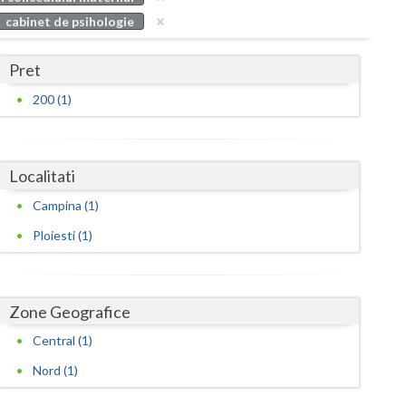
Buzau
cabinet de psihologie
Calarasi
Pret
Caras-Severin
200 (1)
Cluj
Constanta
Localitati
Covasna
Campina (1)
Dambovita
Ploiesti (1)
Dolj
Galati
Zone Geografice
Giurgiu
Central (1)
Nord (1)
Gorj