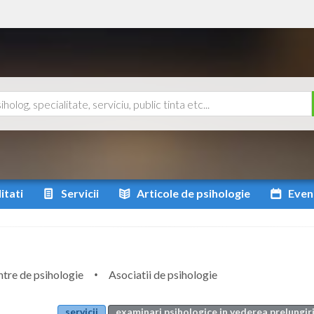
itati
Servicii
Articole
de psihologie
Even
tre de psihologie
Asociatii de psihologie
servicii
examinari psihologice in vederea prelungir