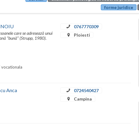
forme juridice
INOIU
0767770309
rsoanele care se adresează unui
Ploiesti
umană ”bună” (Strupp, 1980).
i vocationala
escu Anca
0724540427
Campina