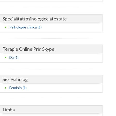
Harghita
Hunedoara
Specialitati psihologice atestate
Ialomita
Psihologie clinica (1)
Iasi
Ilfov
Terapie Online Prin Skype
Maramures
Da (1)
Mehedinti
Mures
Sex Psiholog
Neamt
Feminin (1)
Olt
Prahova
Limba
Salaj