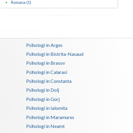
Romana (1)
Satu-Mare
Sibiu
Suceava
Psihologi in Arges
Teleorman
Psihologi in Bistrita-Nasaud
Timis
Psihologi in Brasov
Tulcea
Psihologi in Calarasi
Psihologi in Constanta
Valcea
Psihologi in Dolj
Vaslui
Psihologi in Gorj
Vrancea
Psihologi in Ialomita
Psihologi in Maramures
Psihologi in Neamt