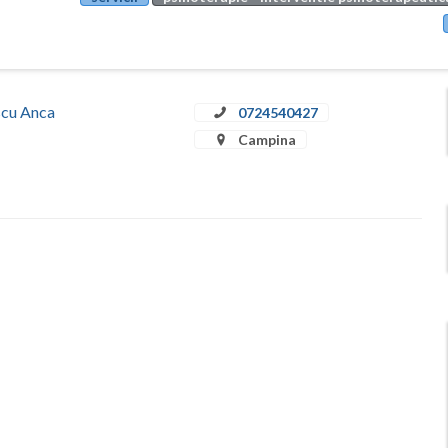
escu Anca
0724540427
Campina