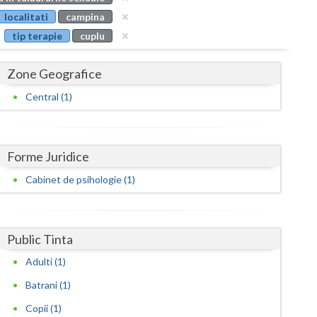
Buzau
localitati
campina
tip terapie
cuplu
Calarasi
Caras-Severin
Zone Geografice
Cluj
Central (1)
Constanta
Covasna
Forme Juridice
Dambovita
Cabinet de psihologie (1)
Dolj
Galati
Public Tinta
Adulti (1)
Giurgiu
Batrani (1)
Gorj
Copii (1)