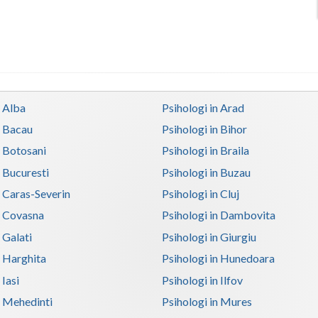
n Alba
Psihologi in Arad
n Bacau
Psihologi in Bihor
n Botosani
Psihologi in Braila
n Bucuresti
Psihologi in Buzau
n Caras-Severin
Psihologi in Cluj
n Covasna
Psihologi in Dambovita
 Galati
Psihologi in Giurgiu
n Harghita
Psihologi in Hunedoara
 Iasi
Psihologi in Ilfov
n Mehedinti
Psihologi in Mures