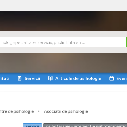
itati
Servicii
Articole
de psihologie
Even
tre de psihologie
Asociatii de psihologie
servicii
psihoterapie - interventie psihoterapeutica