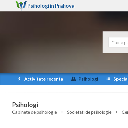
Psihologi in
Prahova
Activitate recenta
Psihologi
Special
Psihologi
Cabinete de psihologie
Societati de psihologie
Cen