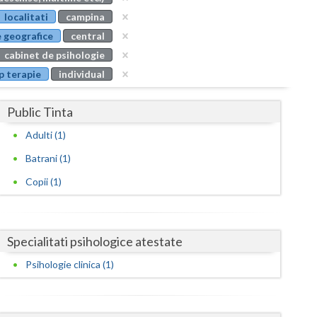
Buzau
localitati
campina
 geografice
central
Calarasi
cabinet de psihologie
Caras-Severin
p terapie
individual
Cluj
Public Tinta
Constanta
Adulti (1)
Covasna
Batrani (1)
Dambovita
Copii (1)
Dolj
Galati
Specialitati psihologice atestate
Giurgiu
Psihologie clinica (1)
Gorj