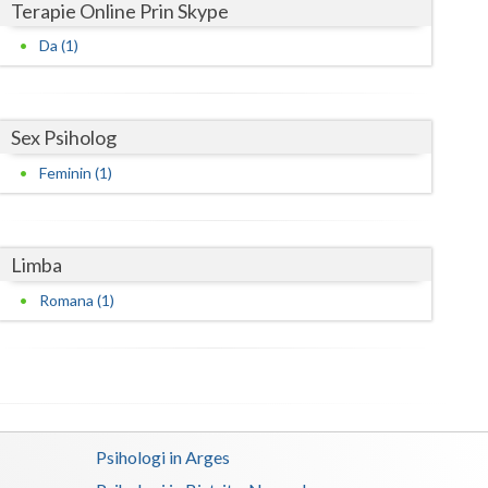
Harghita
Terapie Online Prin Skype
Da (1)
Hunedoara
Ialomita
Iasi
Sex Psiholog
Feminin (1)
Ilfov
Maramures
Limba
Mehedinti
Romana (1)
Mures
Neamt
Olt
Prahova
Psihologi in Arges
Salaj