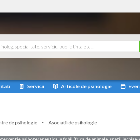
itati
Servicii
Articole
de psihologie
Even
tre de psihologie
Asociatii de psihologie
nterventie psihoterapeutica in fobii (frica de animale, spatii inchise-