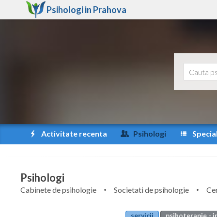
Psihologi in
Prahova
Activitate recenta
Psihologi
Special
Psihologi
Cabinete de psihologie
Societati de psihologie
Cen
servicii
psihoterapie - i