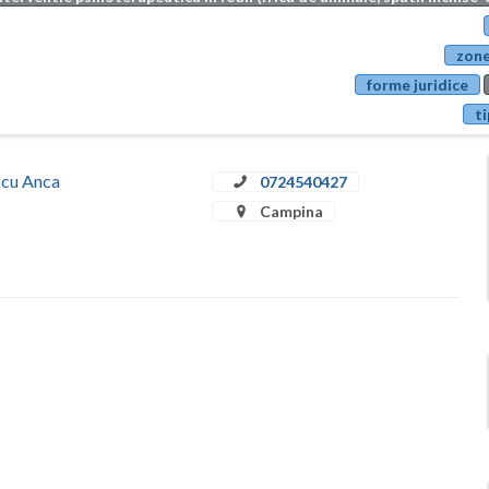
zone
forme juridice
ti
escu Anca
0724540427
Campina