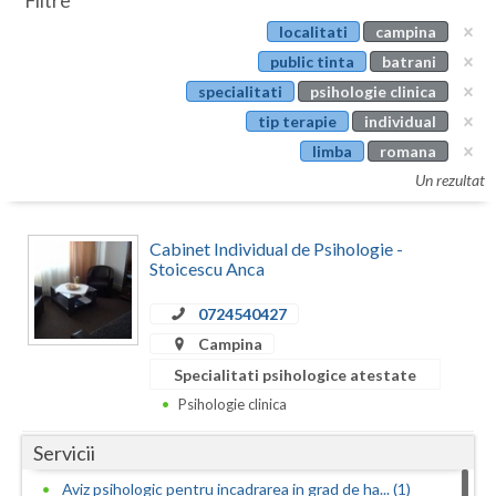
Filtre
Botosani
localitati
campina
Evenimente
Braila
public tinta
batrani
Cabinet
specialitati
psihologie clinica
Brasov
tip terapie
individual
Membri
Bucuresti
limba
romana
Un rezultat
Buzau
Calarasi
Cabinet Individual de Psihologie -
Stoicescu Anca
Caras-Severin
0724540427
Cluj
Campina
Constanta
Specialitati psihologice atestate
Psihologie clinica
Covasna
Servicii
Dambovita
Aviz psihologic pentru incadrarea in grad de ha... (1)