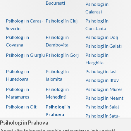
Psihoterapie - Interventie psihoterapeutica in ... (1)
Bucuresti
Psihologi in
Calarasi
Psihoterapie - Interventie psihoterapeutica in ... (1)
Psihologi in Caras-
Psihologi in Cluj
Psihologi in
Psihoterapie - Interventie psihoterapeutica in ... (1)
Severin
Constanta
Psihoterapie - Interventie psihoterapeutica in ... (1)
Psihologi in
Psihologi in
Psihologi in Dolj
Psihoterapie - Interventie psihoterapeutica in ... (1)
Covasna
Dambovita
Psihologi in Galati
Psihoterapie - Interventie psihoterapeutica in ... (1)
Psihologi in Giurgiu
Psihologi in Gorj
Psihologi in
Psihoterapie - Interventie psihoterapeutica in ... (1)
Harghita
Psihoterapie - Interventie psihoterapeutica in ... (1)
Psihologi in
Psihologi in
Psihologi in Iasi
Hunedoara
Ialomita
Psihoterapie - Interventie psihoterapeutica in ... (1)
Psihologi in Ilfov
Psihologi in
Psihologi in
Psihologi in Mures
Psihoterapie suportiva (1)
Maramures
Mehedinti
Psihologi in Neamt
Psihoterapie, asistenta si consultanta psihologica (1)
Psihologi in Olt
Psihologi in
Psihologi in Salaj
Psihoterapie- Interventie psihoterapeutica in b... (1)
Prahova
Psihologi in Satu-
Psihoterapie/ consiliere online (via skype) (1)
Psihologi in Prahova
Mare
Acest site foloseste cookie-uri pentru a imbunatati