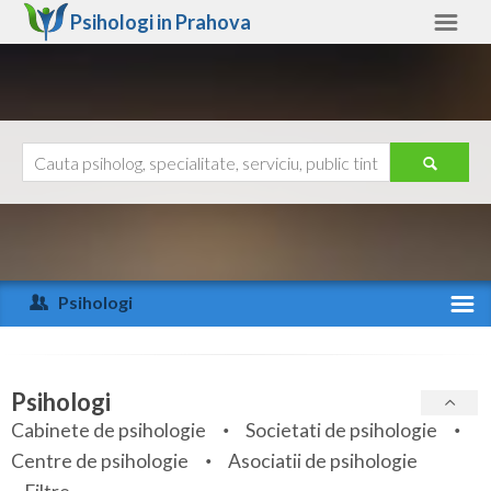
Psihologi in
Prahova
Prahova
Alte judete
Ajutor
Contact
Alba
Arad
Psihologi
Arges
Activitate recenta
Bacau
Specialitati
Psihologi
Bihor
Cabinete de psihologie
Societati de psihologie
Servicii
Centre de psihologie
Asociatii de psihologie
Bistrita-Nasaud
Articole