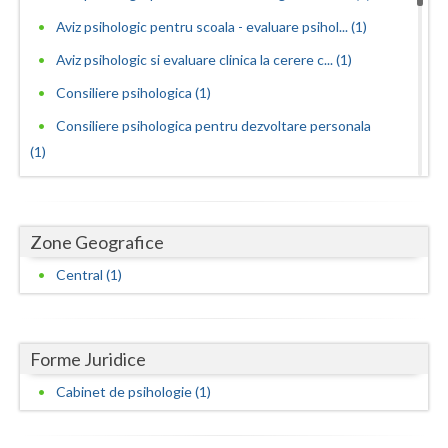
Dolj
Aviz psihologic pentru scoala - evaluare psihol... (1)
Galati
Aviz psihologic si evaluare clinica la cerere c... (1)
Giurgiu
Consiliere psihologica (1)
Gorj
Consiliere psihologica pentru dezvoltare personala
(1)
Harghita
Consiliere psihologica pentru persoane dependen...
Hunedoara
(1)
Zone Geografice
Evaluare psihologica pentru adoptie (1)
Ialomita
Central (1)
Evaluare psihologica periodica pentru beneficia... (1)
Iasi
Examinare si avizare psihologica in vederea ins... (1)
Ilfov
Examinari psihologice in vederea evaluarii depr... (1)
Forme Juridice
Maramures
Examinari psihologice in vederea evaluarii star... (1)
Cabinet de psihologie (1)
Mehedinti
Examinari psihologice in vederea obtinerii cert... (1)
Examinari psihologice in vederea obtinerii pens... (1)
Mures