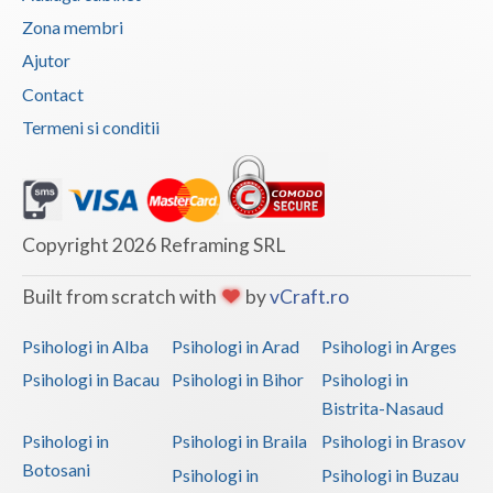
Zona membri
Interventie psihoterapeutica in tulburarea de s... (1)
Vaslui
Ajutor
Interventie psihoterapeutica in tulburarea dism... (1)
Vrancea
Contact
Interventie psihoterapeutica in tulburarea opoz... (1)
Termeni si conditii
Logoterapie in tulburarile de comunicare (1)
Psihodiagnostic si evaluare clinica (1)
Psihoterapie - Interventie psihoterapeutica in ... (1)
Copyright 2026 Reframing SRL
Psihoterapie - Interventie psihoterapeutica in ... (1)
Psihoterapie - Interventie psihoterapeutica in ... (1)
Built from scratch with
by
vCraft.ro
Psihoterapie - Interventie psihoterapeutica in ... (1)
Psihologi in Alba
Psihologi in Arad
Psihologi in Arges
Psihoterapie - Interventie psihoterapeutica in ... (1)
Psihologi in Bacau
Psihologi in Bihor
Psihologi in
Psihoterapie - Interventie psihoterapeutica in ... (1)
Bistrita-Nasaud
Psihoterapie - Interventie psihoterapeutica in ... (1)
Psihologi in
Psihologi in Braila
Psihologi in Brasov
Psihoterapie - Interventie psihoterapeutica in ... (1)
Botosani
Psihologi in
Psihologi in Buzau