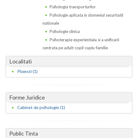
Dolj
Psihologia transporturilor
Galati
Psihologie aplicata in domeniul securitatii
nationale
Giurgiu
Psihologie clinica
Gorj
Psihoterapie experientiala si a unificarii
centrata pe adult-copil-cuplu-familie
Harghita
Localitati
Hunedoara
Ploiesti (1)
Ialomita
Iasi
Forme Juridice
Ilfov
Cabinet de psihologie (1)
Maramures
Mehedinti
Public Tinta
Mures