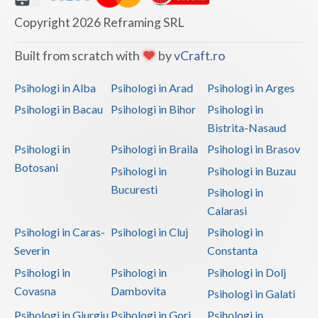
Copyright 2026 Reframing SRL
Built from scratch with
by
vCraft.ro
Psihologi in Alba
Psihologi in Arad
Psihologi in Arges
Psihologi in Bacau
Psihologi in Bihor
Psihologi in
Bistrita-Nasaud
Psihologi in
Psihologi in Braila
Psihologi in Brasov
Botosani
Psihologi in
Psihologi in Buzau
Bucuresti
Psihologi in
Calarasi
Psihologi in Caras-
Psihologi in Cluj
Psihologi in
Severin
Constanta
Psihologi in
Psihologi in
Psihologi in Dolj
Covasna
Dambovita
Psihologi in Galati
Psihologi in Giurgiu
Psihologi in Gorj
Psihologi in