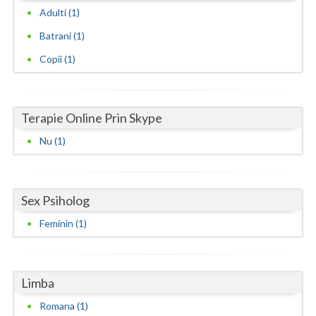
Adulti (1)
Neamt
Batrani (1)
Olt
Copii (1)
Prahova
Salaj
Terapie Online Prin Skype
Satu-Mare
Nu (1)
Sibiu
Suceava
Sex Psiholog
Teleorman
Feminin (1)
Timis
Tulcea
Limba
Romana (1)
Valcea