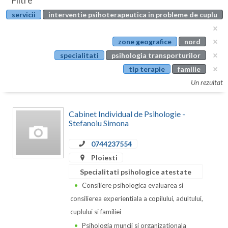
Filtre
Botosani
servicii
interventie psihoterapeutica in probleme de cuplu
Evenimente
Braila
Cabinet
zone geografice
nord
Brasov
specialitati
psihologia transporturilor
Membri
Bucuresti
tip terapie
familie
Un rezultat
Buzau
Calarasi
Cabinet Individual de Psihologie -
Stefanoiu Simona
Caras-Severin
0744237554
Cluj
Ploiesti
Constanta
Specialitati psihologice atestate
Consiliere psihologica evaluarea si
Covasna
consilierea experientiala a copilului, adultului,
Dambovita
cuplului si familiei
Psihologia muncii si organizationala