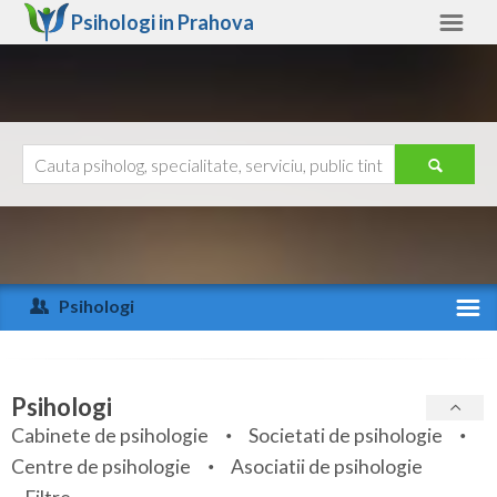
Psihologi in
Prahova
Prahova
Alte judete
Ajutor
Contact
Alba
Arad
Psihologi
Arges
Activitate recenta
Bacau
Specialitati
Psihologi
Bihor
Cabinete de psihologie
Societati de psihologie
Servicii
Centre de psihologie
Asociatii de psihologie
Bistrita-Nasaud
Articole