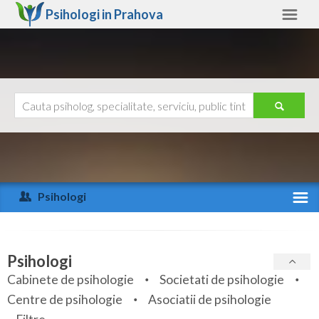
Psihologi in
Prahova
Prahova
Alte judete
Ajutor
Contact
Alba
Arad
Psihologi
Arges
Activitate recenta
Bacau
Specialitati
Psihologi
Bihor
Cabinete de psihologie
Societati de psihologie
Servicii
Centre de psihologie
Asociatii de psihologie
Bistrita-Nasaud
Articole