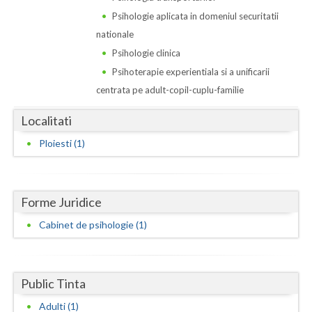
Dolj
Psihologie aplicata in domeniul securitatii
Galati
nationale
Psihologie clinica
Giurgiu
Psihoterapie experientiala si a unificarii
Gorj
centrata pe adult-copil-cuplu-familie
Harghita
Localitati
Hunedoara
Ploiesti (1)
Ialomita
Iasi
Forme Juridice
Cabinet de psihologie (1)
Ilfov
Maramures
Mehedinti
Public Tinta
Adulti (1)
Mures