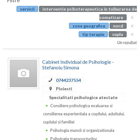
Filtre
Botosani
servicii
interventie psihoterapeutica in tulburarea de
Evenimente
Braila
somatizare
Cabinet
zone geografice
nord
Brasov
tip terapie
cuplu
Membri
Bucuresti
Un rezultat
Buzau
Cabinet Individual de Psihologie -
Calarasi
Stefanoiu Simona
Caras-Severin
0744237554
Ploiesti
Cluj
Specialitati psihologice atestate
Constanta
Consiliere psihologica evaluarea si
consilierea experientiala a copilului, adultului,
Covasna
cuplului si familiei
Dambovita
Psihologia muncii si organizationala
Psihologia transporturilor