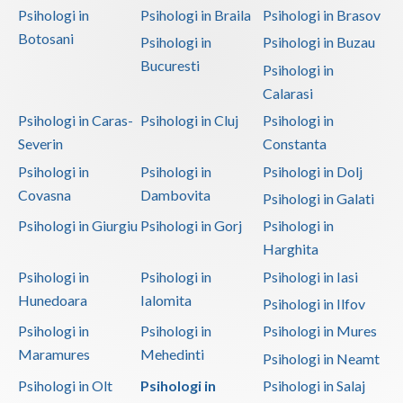
Psihologi in
Psihologi in Braila
Psihologi in Brasov
Botosani
Psihologi in
Psihologi in Buzau
Bucuresti
Psihologi in
Calarasi
Psihologi in Caras-
Psihologi in Cluj
Psihologi in
Severin
Constanta
Psihologi in
Psihologi in
Psihologi in Dolj
Covasna
Dambovita
Psihologi in Galati
Psihologi in Giurgiu
Psihologi in Gorj
Psihologi in
Harghita
Psihologi in
Psihologi in
Psihologi in Iasi
Hunedoara
Ialomita
Psihologi in Ilfov
Psihologi in
Psihologi in
Psihologi in Mures
Maramures
Mehedinti
Psihologi in Neamt
Psihologi in Olt
Psihologi in
Psihologi in Salaj