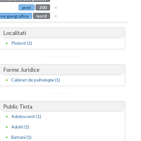
Buzau
pret
200
ne geografice
nord
Calarasi
Caras-Severin
Localitati
Cluj
Ploiesti (1)
Constanta
Covasna
Forme Juridice
Dambovita
Cabinet de psihologie (1)
Dolj
Galati
Public Tinta
Adolescenti (1)
Giurgiu
Adulti (1)
Gorj
Batrani (1)