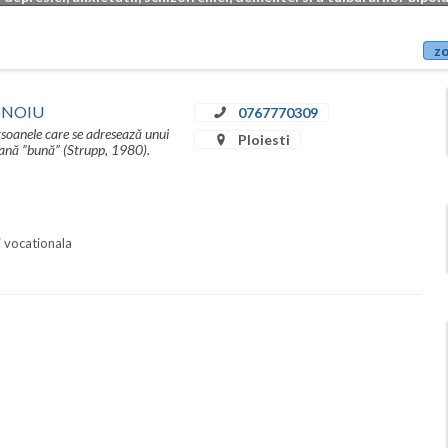
zo
INOIU
0767770309
rsoanele care se adresează unui
Ploiesti
umană ”bună” (Strupp, 1980).
i vocationala