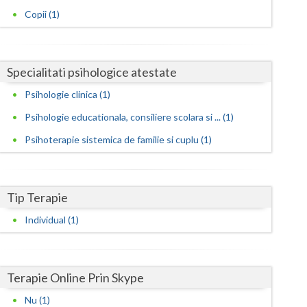
Harghita
Copii (1)
Hunedoara
Ialomita
Specialitati psihologice atestate
Iasi
Psihologie clinica (1)
Ilfov
Psihologie educationala, consiliere scolara si ... (1)
Maramures
Psihoterapie sistemica de familie si cuplu (1)
Mehedinti
Mures
Tip Terapie
Individual (1)
Neamt
Olt
Terapie Online Prin Skype
Prahova
Nu (1)
Salaj