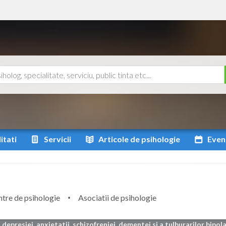
itati
Servicii
Articole
de psihologie
Even
tre de psihologie
Asociatii de psihologie
depresiei, anxietatii, schizofreniei, dementei si a tulburarilor bipola