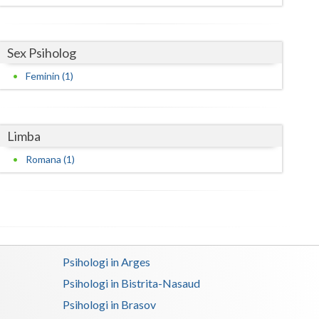
Satu-Mare
Sex Psiholog
Sibiu
Feminin (1)
Suceava
Teleorman
Limba
Timis
Romana (1)
Tulcea
Valcea
Vaslui
Vrancea
Psihologi in Arges
Psihologi in Bistrita-Nasaud
Psihologi in Brasov