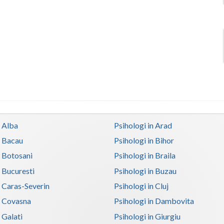
n Alba
Psihologi in Arad
n Bacau
Psihologi in Bihor
n Botosani
Psihologi in Braila
n Bucuresti
Psihologi in Buzau
n Caras-Severin
Psihologi in Cluj
n Covasna
Psihologi in Dambovita
 Galati
Psihologi in Giurgiu