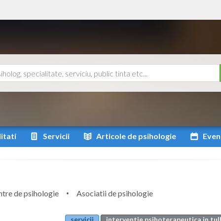
itati
Servicii
Articole
de psihologie
Even
tre de psihologie
Asociatii de psihologie
servicii
interventie psihoterapeutica in tu