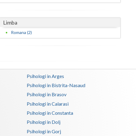
Satu-Mare
Limba
Sibiu
Romana (2)
Suceava
Teleorman
Timis
Tulcea
Psihologi in Arges
Valcea
Psihologi in Bistrita-Nasaud
Psihologi in Brasov
Vaslui
Psihologi in Calarasi
Vrancea
Psihologi in Constanta
Psihologi in Dolj
Psihologi in Gorj