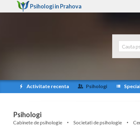
Psihologi in
Prahova
Activitate recenta
Psihologi
Special
Psihologi
Cabinete de psihologie
Societati de psihologie
Cen