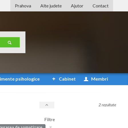
Prahova
Alte judete
Ajutor
Contact
Alba
Arad
Arges
Bacau
Bihor
Bistrita-Nasaud
imente
psihologice
Cabinet
Membri
Botosani
Braila
2 rezultate
Brasov
Filtre
Bucuresti
lburarea de somatizare