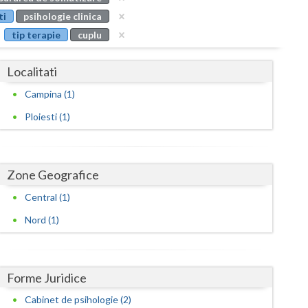
Buzau
ti
psihologie clinica
tip terapie
cuplu
Calarasi
Caras-Severin
Localitati
Cluj
Campina (1)
Ploiesti (1)
Constanta
Covasna
Zone Geografice
Dambovita
Central (1)
Dolj
Nord (1)
Galati
Giurgiu
Forme Juridice
Gorj
Cabinet de psihologie (2)