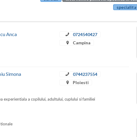
specialita
escu Anca
0724540427
Campina
noiu Simona
0744237554
Ploiesti
 experientiala a copilului, adultului, cuplului si familiei
ationale