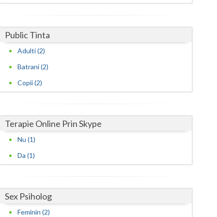
Harghita
Hunedoara
Public Tinta
Ialomita
Adulti (2)
Iasi
Batrani (2)
Ilfov
Copii (2)
Maramures
Mehedinti
Terapie Online Prin Skype
Mures
Nu (1)
Da (1)
Neamt
Olt
Sex Psiholog
Prahova
Feminin (2)
Salaj