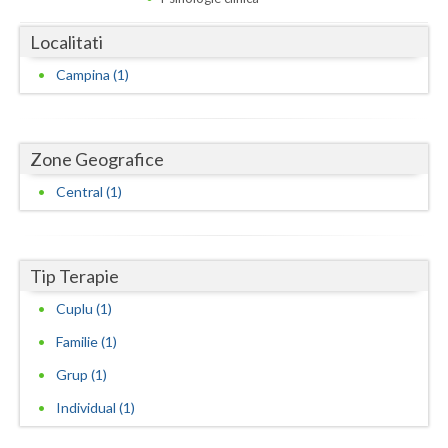
Dolj
Localitati
Galati
Campina (1)
Giurgiu
Gorj
Zone Geografice
Harghita
Central (1)
Hunedoara
Ialomita
Tip Terapie
Iasi
Cuplu (1)
Ilfov
Familie (1)
Maramures
Grup (1)
Mehedinti
Individual (1)
Mures