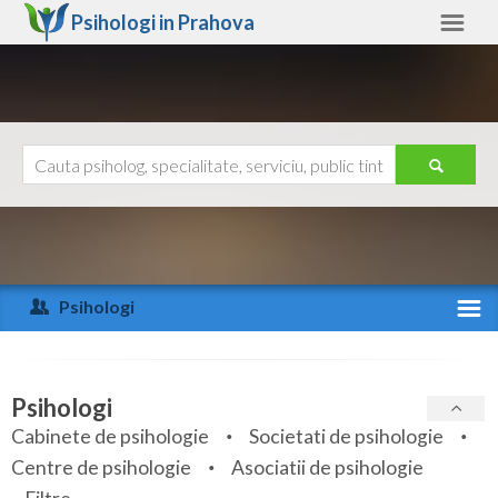
Psihologi in
Prahova
Prahova
Alte judete
Ajutor
Contact
Alba
Arad
Psihologi
Arges
Activitate recenta
Bacau
Specialitati
Psihologi
Bihor
Cabinete de psihologie
Societati de psihologie
Servicii
Centre de psihologie
Asociatii de psihologie
Bistrita-Nasaud
Articole