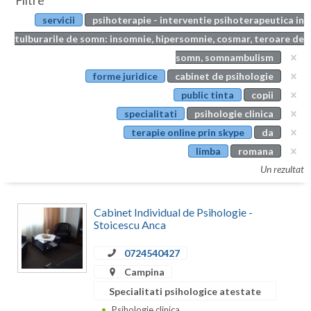
Filtre
Botosani
servicii
psihoterapie - interventie psihoterapeutica in
Evenimente
Braila
tulburarile de somn: insomnie, hipersomnie, cosmar, teroare de
Cabinet
somn, somnambulism
Brasov
forme juridice
cabinet de psihologie
Membri
Bucuresti
public tinta
copii
specialitati
psihologie clinica
Buzau
terapie online prin skype
da
Calarasi
limba
romana
Un rezultat
Caras-Severin
Cluj
Cabinet Individual de Psihologie -
Stoicescu Anca
Constanta
0724540427
Covasna
Campina
Dambovita
Specialitati psihologice atestate
Psihologie clinica