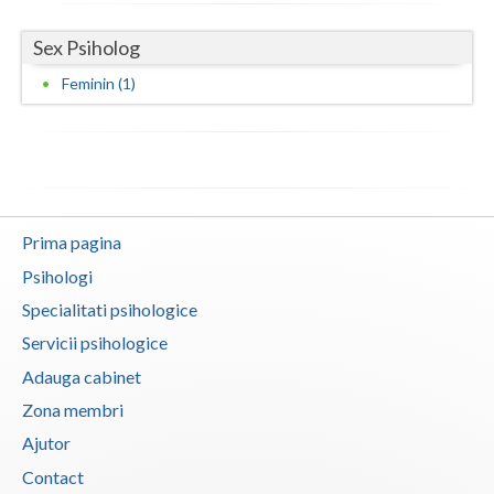
Neamt
Sex Psiholog
Olt
Feminin (1)
Prahova
Salaj
Satu-Mare
Prima pagina
Sibiu
Psihologi
Suceava
Specialitati psihologice
Servicii psihologice
Teleorman
Adauga cabinet
Timis
Zona membri
Tulcea
Ajutor
Contact
Valcea