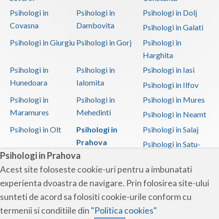
Psihologi in
Psihologi in
Psihologi in Dolj
Covasna
Dambovita
Psihologi in Galati
Psihologi in Giurgiu
Psihologi in Gorj
Psihologi in
Harghita
Psihologi in
Psihologi in
Psihologi in Iasi
Hunedoara
Ialomita
Psihologi in Ilfov
Psihologi in
Psihologi in
Psihologi in Mures
Maramures
Mehedinti
Psihologi in Neamt
Psihologi in Olt
Psihologi in
Psihologi in Salaj
Prahova
Psihologi in Satu-
Psihologi in Prahova
Mare
Acest site foloseste cookie-uri pentru a imbunatati
Psihologi in Sibiu
Psihologi in
Psihologi in
experienta dvoastra de navigare. Prin folosirea site-ului
Suceava
Teleorman
sunteti de acord sa folositi cookie-urile conform cu
Psihologi in Timis
Psihologi in Tulcea
Psihologi in Valcea
termenii si conditiile din
"Politica cookies"
Psihologi in Vaslui
Psihologi in