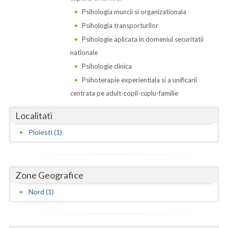
Dolj
Psihologia muncii si organizationala
Galati
Psihologia transporturilor
Psihologie aplicata in domeniul securitatii
Giurgiu
nationale
Gorj
Psihologie clinica
Psihoterapie experientiala si a unificarii
Harghita
centrata pe adult-copil-cuplu-familie
Hunedoara
Localitati
Ialomita
Ploiesti (1)
Iasi
Ilfov
Zone Geografice
Maramures
Nord (1)
Mehedinti
Mures