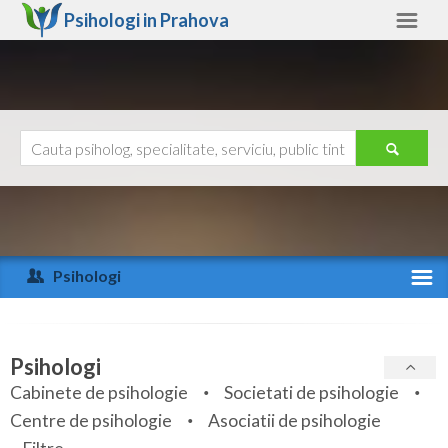
Psihologi in
Prahova
Prahova
Alte judete
Ajutor
Contact
Alba
Arad
Psihologi
Arges
Activitate recenta
Bacau
Specialitati
Psihologi
Bihor
Cabinete de psihologie
Societati de psihologie
Servicii
Centre de psihologie
Asociatii de psihologie
Bistrita-Nasaud
Articole