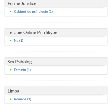
Forme Juridice
Neamt
Cabinet de psihologie (1)
Olt
Prahova
Terapie Online Prin Skype
Salaj
Nu (1)
Satu-Mare
Sibiu
Sex Psiholog
Suceava
Feminin (1)
Teleorman
Timis
Limba
Romana (1)
Tulcea
Valcea