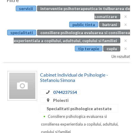
Filtre
Botosani
servicii
interventie psihoterapeutica in tulburarea de
Evenimente
Braila
somatizare
Cabinet
public tinta
batrani
Brasov
specialitati
consiliere psihologica evaluarea si consilierea
Membri
Bucuresti
experientiala a copilului, adultului, cuplului si familiei
tip terapie
cuplu
Buzau
Un rezultat
Calarasi
Cabinet Individual de Psihologie -
Caras-Severin
Stefanoiu Simona
Cluj
0744237554
Constanta
Ploiesti
Specialitati psihologice atestate
Covasna
Consiliere psihologica evaluarea si
Dambovita
consilierea experientiala a copilului, adultului,
cuplului si familiei