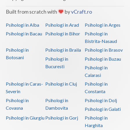
Built from scratch with
by
vCraft.ro
Psihologi in Alba
Psihologi in Arad
Psihologi in Arges
Psihologi in Bacau
Psihologi in Bihor
Psihologi in
Bistrita-Nasaud
Psihologi in
Psihologi in Braila
Psihologi in Brasov
Botosani
Psihologi in
Psihologi in Buzau
Bucuresti
Psihologi in
Calarasi
Psihologi in Caras-
Psihologi in Cluj
Psihologi in
Severin
Constanta
Psihologi in
Psihologi in
Psihologi in Dolj
Covasna
Dambovita
Psihologi in Galati
Psihologi in Giurgiu
Psihologi in Gorj
Psihologi in
Harghita